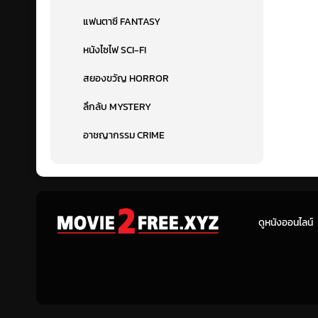
แฟนตาซี FANTASY
หนังไซไฟ SCI-FI
สยองขวัญ HORROR
ลึกลับ MYSTERY
อาชญากรรม CRIME
ดูหนังออนไลน์