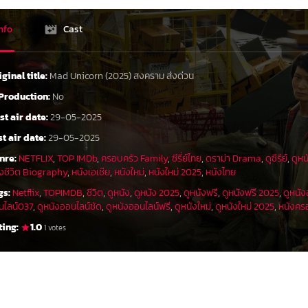
nfo
Cast
iginal title:
Mad Unicorn (2025) สงคราม ส่งด่วน
 Production:
No
rst air date:
29-05-2025
st air date:
29-05-2025
nre:
NETFLIX
,
TOP IMDb
,
ครอบครัว Family
,
ซีรี่ย์ไทย
,
ดราม่า Drama
,
ดูซีรีย์
,
ดูห
ังชีวิต Biography
,
หนังเอเชีย
,
หนังใหม่
,
หนังใหม่ 2025
,
หนังไทย
gs:
Netflix
,
TOPIMDB
,
ชีวิต
,
ดูหนัง
,
ดูหนัง 2025
,
ดูหนังฟรี
,
ดูหนังฟรี 2025
,
ดูหนัง
นไลน์037
,
ดูหนังออนไลน์ชัด
,
ดูหนังออนไลน์ฟรี
,
ดูหนังใหม่
,
ดูหนังใหม่ 2025
,
หนังคร
ting:
1.0
1 votes