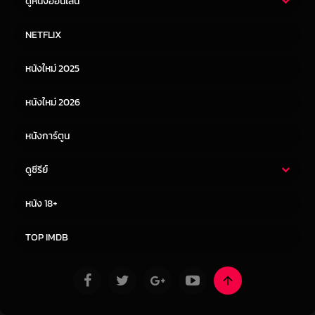
ดูหนังออนไลน์
หนังไทย
หนังฝรั่ง
NETFLIX
หนังเอเชีย
หนังเกาหลี
หนังใหม่ 2025
หนังจีน
หนังญี่ปุ่น
หนังใหม่ 2026
หนังการ์ตูน
ดูซีรีย์
ซีรี่ย์ไทย
ซีรีย์จีน
หนัง 18+
ซีรีย์ฝรั่ง
ซีรีย์เกาหลี
TOP IMDB