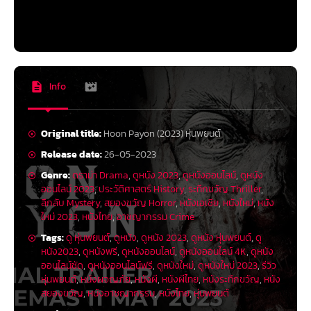
เขามาบวช เพื่อมาแจ้งข่าวว่าพ่อแม่เสียแล้ว แต่ก็ได้ทราบว่าพี่ชายหายตัวไป
เพราะหนีจากการฆาตกรรมเจ้าอาวาสคนเก่า และนั่นทำให้เขาตัดสินใจจะขออาศัย
อยู่ที่นี่เพื่อตามหาความจริง และนั่นมันก็นำพาไปสู่เรื่องราวความลับอันดำมืดของ
ที่แห่งนี้
เอาจริง ๆ ไอเดียมันดีนะ กับเรื่องราวการสืบสวนหาความจริง มีสิ่งลี้ลับเข้ามา
ผสม และเปิดเรื่องได้น่าสนใจ ดูดีเลยทีเดียว จนกระทั่งชื่อหนังขึ้น หลังจากนั้นก็
Info
ไม่มีอะไรดูดีอีกต่อไป…เริ่มจากข้อเอะใจแรกเลย พระที่นี่เค้าคิ้วหนากันเนอะ ไม่
เหมือนพระ เหมือนคนตัดสกินเฮดแล้วมานุ่งผ้าเหลืองมากกว่า ไม่ใช่แค่คนเดียว
นะ ทุกคนที่รับบทพระ!
Original title:
Hoon Payon (2023) หุ่นพยนต์
หลายเอ๊ะ ต่อมาก็เกิดขึ้นมากมายระหว่างทาง หนังมีปัญหาเรื่องบทและการเล่า
Release date:
26-05-2023
เรื่องมาก ๆ ไม่ใช่มันเล่าไม่รู้เรื่องนะ แต่หลายฉากมันเล่าเพื่ออะไรก็ไม่รู้ เช่นฉาก
พระไถสเก็ตบอร์ด หรืออย่างฉากที่พระเอกมันไม่มีเสื้อ ฉากต่อมาอีกตัวละครเอา
Genre:
ดราม่า Drama
,
ดูหนัง 2023
,
ดูหนังออนไลน์
,
ดูหนัง
เสื้อให้ใส่ มันจำเป็นขนาดนั้นเลยหรอไอ้ฉากเนี้ย กลัวเห็นหัวนมนานไปงี้? คือช่วง
ออนไลน์ 2023
,
ประวัติศาสตร์ History
,
ระทึกขวัญ Thriller
,
แรก ๆ มันยังพอรู้เรื่องค่อยเป็นค่อยไป แต่ยิ่งหนังดำเนินไปข้างหน้ามันยิ่งขาด
ลึกลับ Mystery
,
สยองขวัญ Horror
,
หนังเอเชีย
,
หนังใหม่
,
หนัง
ความต่อเนื่อง บางฉากก็โดด บางฉากซิงก์เสียงพูดไม่ตรงกับปากด้วยซ้ำ อยาก
ใหม่ 2023
,
หนังไทย
,
อาชญากรรม Crime
ให้เกิดอะไรก็เกิด โยนฉากนั้นมาที ฉากนี้มาที บางฉากเล่าแบบเป็นปริศนา พอฉาก
ต่อมาเฉลยฉากนั้นแล้ว และจะทำเป็นปริศนาเพื่อ? บทพ่อปู่ก็เหมือนกัน มีทำไม
Tags:
ดู หุ่นพยนต์
,
ดูหนัง
,
ดูหนัง 2023
,
ดูหนัง หุ่นพยนต์
,
ดู
ช่วยอะไร มีประโยชน์ต่อเรื่องราวยังไง เพราะจุด ๆ นึงก็หายไปไม่บอกเล่ากล่าว
หนัง2023
,
ดูหนังฟรี
,
ดูหนังออนไลน์
,
ดูหนังออนไลน์ 4K
,
ดูหนัง
ถึงอีกเลย มันมีหลายเหตุการณ์ให้เล่า แต่มันไม่ค่อยส่งกันเลย หนังพยายามเล่น
ออนไลน์ชัด
,
ดูหนังออนไลน์ฟรี
,
ดูหนังใหม่
,
ดูหนังใหม่ 2023
,
รีวิว
กับศรัทธา ความเชื่อ งมงาย อยู่ช่วงนึง อีกช่วงนึงก็ไปเล่นบริกรรมคาถา ปลุก
หุ่นพยนต์
,
หนังผจญภัย
,
หนังผี
,
หนังผีไทย
,
หนังระทึกขวัญ
,
หนัง
เสก มนต์บลา ๆ เล่นผีหลอกบ้าง บทนักสืบบ้าง คือยึดแนวทางอะไรให้ได้ก่อนสัก
สยองขวัญ
,
หนังอาชญากรรม
,
หนังไทย
,
หุ่นพยนต์
อย่าง