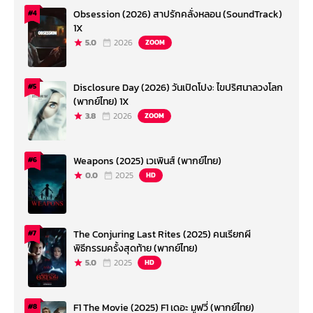
Obsession (2026) สาปรักคลั่งหลอน (SoundTrack)
#4
1X
5.0
2026
ZOOM
Disclosure Day (2026) วันเปิดโปง: ไขปริศนาลวงโลก
#5
(พากย์ไทย) 1X
3.8
2026
ZOOM
Weapons (2025) เวเพินส์ (พากย์ไทย)
#6
0.0
2025
HD
The Conjuring Last Rites (2025) คนเรียกผี
#7
พิธีกรรมครั้งสุดท้าย (พากย์ไทย)
5.0
2025
HD
F1 The Movie (2025) F1 เดอะ มูฟวี่ (พากย์ไทย)
#8