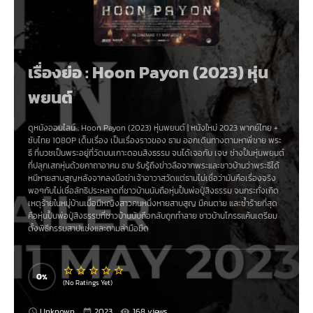
เรื่องย่อ : Hoon Payon (2023) หุ่น
พยนต์
ดูหนังออนไลน์ :
Hoon Payon (2023) หุ่นพยนต์
|
หนังใหม่ 2023
พากย์ไทย +
ซับไทย 1080P เต็มเรื่อง เป็นเรื่องราวของ ธาม ออกเดินทางตามหาพี่ชาย พระ
ธี ที่บวชเป็นพระอยู่ที่วัดบนเกาะดอนสิงธรรม จนได้เจอกับ เจษ ช่างปั้นหุ่นพยนต์
ที่ปลุกเสกหุ่นด้วยคาถาอาคม ธาม รับรู้ถึงข่าวลือจากพระและชาวบ้านว่าพระธีได้
หนีหายสาบสูญหลังจากลงมือฆ่าเจ้าอาวาสวัดแต่ธามไม่เชื่อว่ามันคือเรื่องจริง
พอๆกับไม่เชื่อลัทธิประหลาดที่ชาวบ้านนับถือหุ่นปั้นพ่อปู่สิงธรรม จนกระทั่งเกิด
เหตุร้ายในหมู่บ้านเมื่อมีหญิงสาวคนหนึ่งหายสาบสูญ มีคนตาย และซ้ำร้ายที่สุด
คือหุ่นปั้นพ่อปู่สิงธรรมที่ชาวบ้านนับถือกลับถูกทำลาย ชาวบ้านโกรธแค้นเตรียม
ตั้งพิธีกรรมสาปแช่งและตามล่ามือมืด
0
(No Ratings Yet)
Unknown
2023
168 views