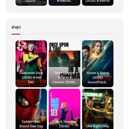
(2023)...
พากย์ไทย...
(2024) พากย์ไทย
ในการดูเรื่องนี้คือกลัวเดินเหยียบเท้าคนที่นั่งอยู่ก่อนตอนเข้าโรงมาก ๆ เท่านั้น
แหละครับ
ล่าสุด
Sakamoto Days
Once Upon a
Above & Below
(2026) พากย์
Time in a
(2026)
ไทย...
Cinema (2026)...
SoundTrack...
Spider-Man:
I Want Your Sex
Brand New Day
(2026)
One Night Only