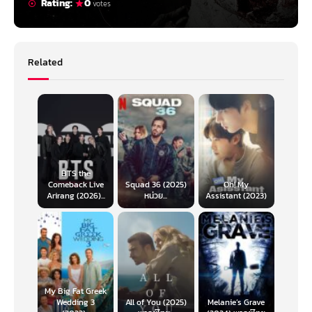
Rating:
0
votes
ทางด้านความหลอน ความน่ากลัว ความผีต่าง ๆ ก็อยู่ในจุดที่สอบไม่ผ่านอยู่ดี
บรรยากาศอยู่ในป่าแท้ ๆ แต่ถ่ายออกมาได้ไม่น่ากลัวเลยสักนิด ฉากบางฉากนี่น่า
จะเอาอะไรมาเล่นได้เลย พวกมุกแบบห้องหุ่น เจอหุ่นเยอะ ๆ อันไหนผีนะ อันไหน
หุ่น มันมีซีนแบบหุ่นพระนั่งเยอะ ๆ ก็เอามาเล่นได้อีกเยอะแยะ แต่ก็หลอกผีแบบ
แห้ง ๆ ไอ้ผีก็ไม่ใกล้เคียงกับคำว่าน่ากลัวด้วยซ้ำ เหมือนคนโดนปะแป้งสงกรานต์
Related
ไอ้ฉากผีสลายตอนท้ายนี่แบบ โอ้โห 2023 คุณพระ!!! คือมีจังหวะพยายามหลอก
พยายามน่ากลัวแต่แบบ…เห้อ ง้างมาแบบเหมือนสะกิดคนดู จะหลอกละนะ จะ
หลอกจริง ๆ แล้วนะ แฮ่ ซาวด์ก็แบบง้างมาพร้อมกันเลย
ปัญหาต่อมาคือความตลก ความตลกที่ใส่มาแล้วไม่ได้ตลกแต่มันกลับตลกในความ
ไม่ตลกของมันนั่นแหละ คือตลกที่มันใส่มาทำไมไม่รู้ มันคือตลกแบบหนังผีสมัย
ก่อน คือมีฉากแบบเจอผีแล้วตกใจแหกปากลั่นค้างหน้ากล้องทุกตัวละครแล้ววิ่ง
หนี ฉากเจอผีแล้วแบบกลัวไม่กล้าเลยยืนกอดกัน นายไปสิ นายทำสิ
BTS the
ทางด้านนักแสดง เราไม่ชอบเลยที่ทุกครั้งที่พระเอกเจอกับนางเอก (เรียกว่า
Comeback Live
Squad 36 (2025)
Oh! My
นางเอกได้แหละ) แล้วต้องพยายามทำหน้าหล่อ ดึงหน้าหล่อ พร้อม ๆ กับช่วย
Arirang (2026)...
หน่วย...
Assistant (2023)
เหลือนางเอกบางอย่าง แล้วก็ยิ้มแบบอรุ่มเจ๊าะให้กันและกัน นักแสดงอื่น ๆ ก็
แสดงกันแข็งโคตร โดยเฉพาะพระกลุ่มพระเอก (แต่ฉากพระเล่นสเก็ตก็สมจริง
ดี) มีเพียงคนเดียวเท่านั้นที่น่าชื่นชม คือการแสดงของ อัพ-ภูมิพัฒน์ ในบท เต๊ะ
คือจริง ๆ มันก็ไม่ได้ว้าวขนาดนั้น แต่เจ้าตัวก็รับผิดชอบบทของตัวเองได้ดี ยิ่ง
อยู่ท่ามกลางนักแสดงคนอื่น ๆ ยิ่งโดดเด่นเลย
สรุปแล้ว หุ่นพยนต์ เป็นหนังกระแสจากกรณีโดนเลื่อนฉาย ที่เต็มไปด้วยแผล ซึ่ง
My Big Fat Greek
จริง ๆ โครงดี ไอเดียดี แต่นำเสนอ บอกเล่าได้ไม่ดีเอาซะเลย หนังมันมีคำถาม
Wedding 3
All of You (2025)
Melanie’s Grave
ตามมาเต็มไปหมดถึงหลาย ๆ สิ่ง ว่าทำไม ๆๆๆๆๆๆๆๆๆๆๆๆ สิ่งที่น่าตื่นเต้นที่สุด