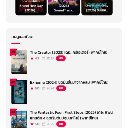
Spider-Man:
I Want Your Sex
Brand New Day
(2026)
One Night Only
(2026)...
SoundTrack...
(2026) ซับไทย...
คนดูเยอะที่สุด
The Creator (2023) เดอะ ครีเอเตอร์ (พากย์ไทย)
#1
4.3
2023
HD
Exhuma (2024) ขุดมันขึ้นมาจากหลุม (พากย์ไทย)
#2
5.0
2024
HD
The Fantastic Four: First Steps (2025) เดอะ แฟน
#3
แทสติก 4 จุดเริ่มต้นปฐมบทใหม่ (พากย์ไทย)
5.0
2025
HD