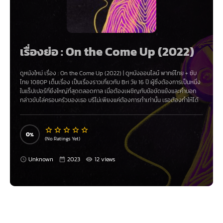
เรื่องย่อ : On the Come Up (2022)
ดูหนังใหม่ เรื่อง
:
On the Come Up (2022)
|
ดูหนังออนไลน์
พากย์ไทย
+
ซับ
ไทย
1080P เต็มเรื่อง เป็นเรื่องราวเกี่ยวกับ Bri วัย 16 ปี ผู้ซึ่งต้องการเป็นหนึ่ง
ในแร็ปเปอร์ที่ยิ่งใหญ่ที่สุดตลอดกาล เมื่อต้องเผชิญกับข้อขัดแย้งและคำบอก
กล่าวขับไล่ครอบครัวของเธอ บรีไม่เพียงแค่ต้องการทำเท่านั้น เธอต้องทำให้ได้
0
(No Ratings Yet)
Unknown
2023
12 views