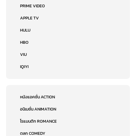
PRIME VIDEO
APPLE TV
HULU
HBO
VIU
IQIYI
หนังแอคชั่น ACTION
อนิเมชั่น ANIMATION
โรแมนติก ROMANCE
ตลก COMEDY