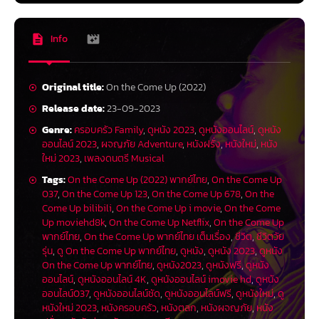
Info
Original title:
On the Come Up (2022)
Release date:
23-09-2023
Genre:
ครอบครัว Family
,
ดูหนัง 2023
,
ดูหนังออนไลน์
,
ดูหนัง
ออนไลน์ 2023
,
ผจญภัย Adventure
,
หนังฝรั่ง
,
หนังใหม่
,
หนัง
ใหม่ 2023
,
เพลงดนตรี Musical
Tags:
On the Come Up (2022) พากย์ไทย
,
On the Come Up
037
,
On the Come Up 123
,
On the Come Up 678
,
On the
Come Up bilibili
,
On the Come Up i movie
,
On the Come
Up moviehd8k
,
On the Come Up Netflix
,
On the Come Up
พากย์ไทย
,
On the Come Up พากย์ไทย เต็มเรื่อง
,
ชีวิต
,
ชีวิตวัย
รุ่น
,
ดู On the Come Up พากย์ไทย
,
ดูหนัง
,
ดูหนัง 2023
,
ดูหนัง
On the Come Up พากย์ไทย
,
ดูหนัง2023
,
ดูหนังฟรี
,
ดูหนัง
ออนไลน์
,
ดูหนังออนไลน์ 4K
,
ดูหนังออนไลน์ imovie hd
,
ดูหนัง
ออนไลน์037
,
ดูหนังออนไลน์ชัด
,
ดูหนังออนไลน์ฟรี
,
ดูหนังใหม่
,
ดู
หนังใหม่ 2023
,
หนังครอบครัว
,
หนังตลก
,
หนังผจญภัย
,
หนัง