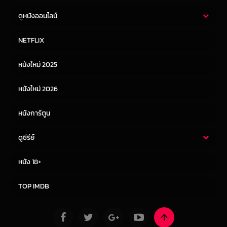
ดูหนังออนไลน์
หนังไทย
หนังฝรั่ง
NETFLIX
หนังเอเชีย
หนังเกาหลี
หนังใหม่ 2025
หนังจีน
หนังญี่ปุ่น
หนังใหม่ 2026
หนังการ์ตูน
ดูซีรีย์
ซีรี่ย์ไทย
ซีรีย์จีน
หนัง 18+
ซีรีย์ฝรั่ง
ซีรีย์เกาหลี
TOP IMDB