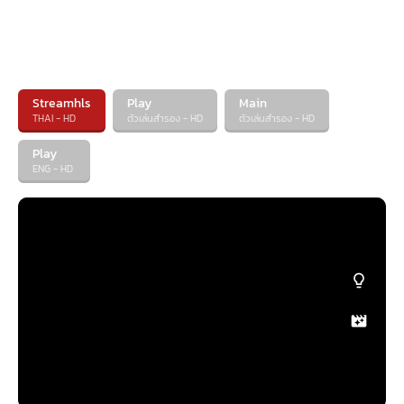
Streamhls
Play
Main
THAI - HD
ตัวเล่นสำรอง - HD
ตัวเล่นสำรอง - HD
Play
ENG - HD