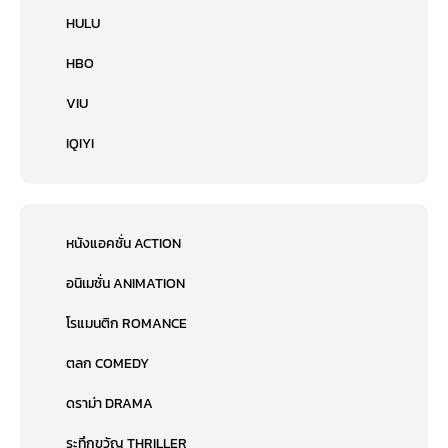
HULU
HBO
VIU
IQIYI
หนังแอคชั่น ACTION
อนิเมชั่น ANIMATION
โรแมนติก ROMANCE
ตลก COMEDY
ดราม่า DRAMA
ระทึกขวัญ THRILLER