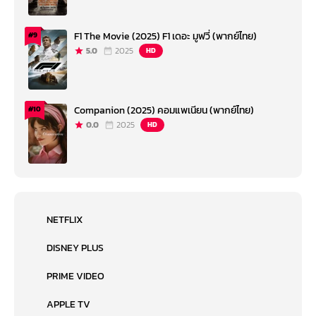
F1 The Movie (2025) F1 เดอะ มูฟวี่ (พากย์ไทย)
#9
5.0
2025
HD
Companion (2025) คอมแพเนียน (พากย์ไทย)
#10
0.0
2025
HD
NETFLIX
DISNEY PLUS
PRIME VIDEO
APPLE TV