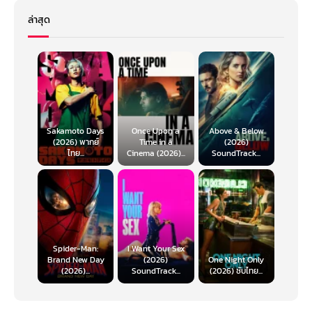
ล่าสุด
Sakamoto Days
Once Upon a
Above & Below
(2026) พากย์
Time in a
(2026)
ไทย...
Cinema (2026)...
SoundTrack...
Spider-Man:
I Want Your Sex
Brand New Day
(2026)
One Night Only
(2026)...
SoundTrack...
(2026) ซับไทย...