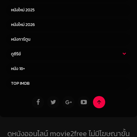
หนังเอเชีย
หนังเกาหลี
หนังใหม่ 2025
หนังจีน
หนังญี่ปุ่น
หนังใหม่ 2026
หนังการ์ตูน
ดูซีรีย์
ซีรี่ย์ไทย
ซีรีย์จีน
หนัง 18+
ซีรีย์ฝรั่ง
ซีรีย์เกาหลี
TOP IMDB
ดูหนังออนไลน์ movie2free ไม่มีโฆษณาขั้น