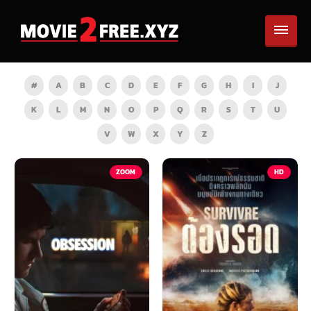
#
A
B
C
D
E
F
G
H
I
J
K
L
M
N
O
P
Q
R
S
T
U
V
W
X
Y
Z
ZOOM
HD