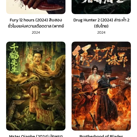
Fury 12 hours (2024) สิบสอง
Drug Hunter 2 (2024) ล่าระห่ำ 2
ชั่วโมงแห่งความเดือดดาล (พากย์
(ซับไทย)
ไทย)
2024
2024
Mster Qianhe (2024) นักพรต
Brotherhood of Blades