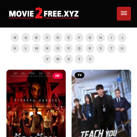
#
A
B
C
D
E
F
G
H
I
J
K
L
M
N
O
P
Q
R
S
T
U
V
W
X
Y
Z
TV
HD