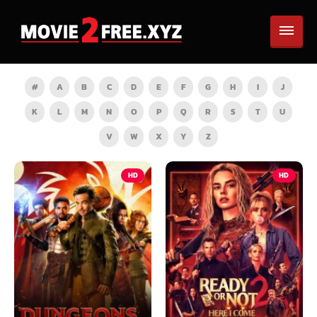
#
A
B
C
D
E
F
G
H
I
J
K
L
M
N
O
P
Q
R
S
T
U
V
W
X
Y
Z
HD
HD