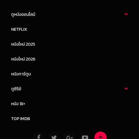
ดูหนังออนไลน์
หนังไทย
หนังฝรั่ง
NETFLIX
หนังเอเชีย
หนังเกาหลี
หนังใหม่ 2025
หนังจีน
หนังญี่ปุ่น
หนังใหม่ 2026
หนังการ์ตูน
ดูซีรีย์
ซีรี่ย์ไทย
ซีรีย์จีน
หนัง 18+
ซีรีย์ฝรั่ง
ซีรีย์เกาหลี
TOP IMDB