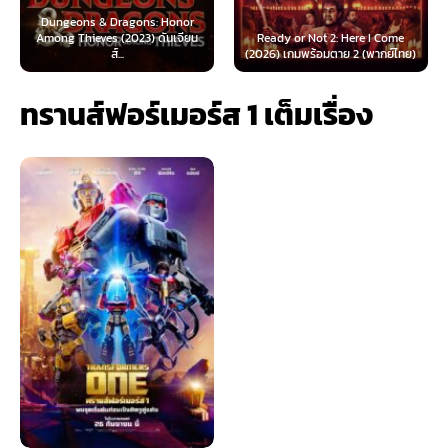
s: Honor
) ดันเจียน
Ready or Not 2: Here I Come
Now You See Me: Now Yo
(2026) เกมพร้อมตาย 2 (พากย์ไทย)
(2025) อาชญากลปล้นโล
ทรานส์ฟอร์เมอร์ส 1 เต็มเรื่อง