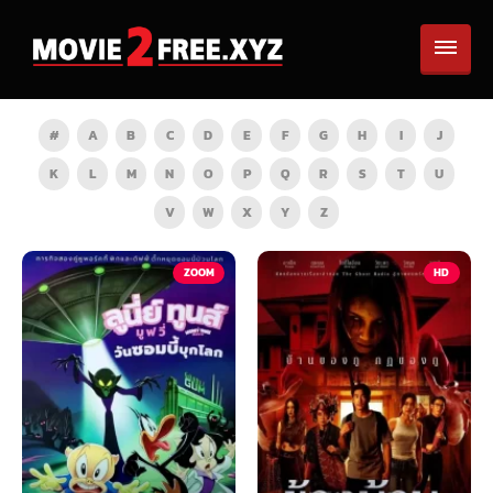
#
A
B
C
D
E
F
G
H
I
J
K
L
M
N
O
P
Q
R
S
T
U
V
W
X
Y
Z
TV
HD