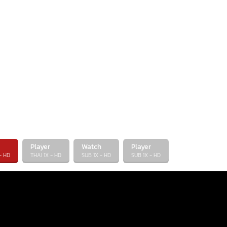
Player
Watch
Player
- HD
THAI 1X - HD
SUB 1X - HD
SUB 1X - HD