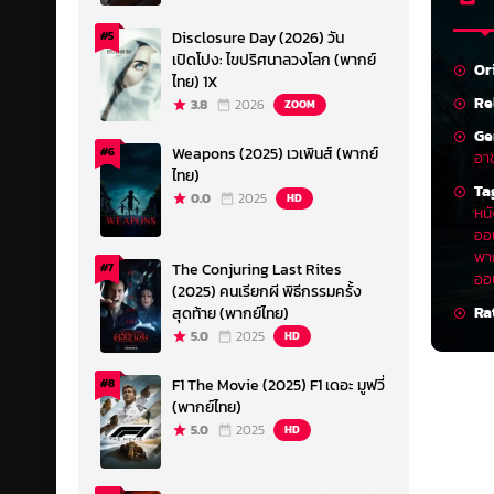
Disclosure Day (2026) วัน
#5
เปิดโปง: ไขปริศนาลวงโลก (พากย์
Or
ไทย) 1X
Re
3.8
2026
ZOOM
Ge
Weapons (2025) เวเพินส์ (พากย์
#6
อา
ไทย)
Ta
0.0
2025
HD
หน
ออ
พา
The Conjuring Last Rites
#7
ออน
(2025) คนเรียกผี พิธีกรรมครั้ง
Ra
สุดท้าย (พากย์ไทย)
5.0
2025
HD
F1 The Movie (2025) F1 เดอะ มูฟวี่
#8
(พากย์ไทย)
5.0
2025
HD