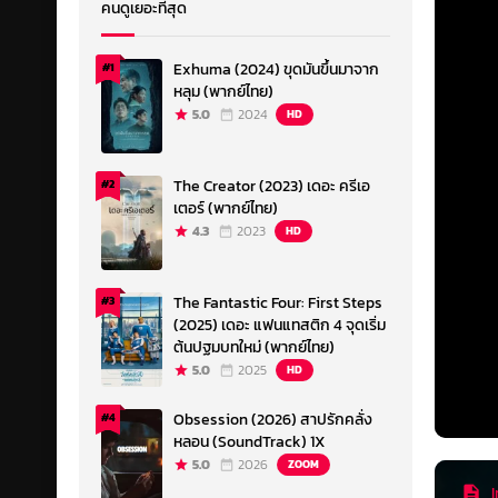
คนดูเยอะที่สุด
Exhuma (2024) ขุดมันขึ้นมาจาก
#1
หลุม (พากย์ไทย)
5.0
2024
HD
The Creator (2023) เดอะ ครีเอ
#2
เตอร์ (พากย์ไทย)
4.3
2023
HD
The Fantastic Four: First Steps
#3
(2025) เดอะ แฟนแทสติก 4 จุดเริ่ม
ต้นปฐมบทใหม่ (พากย์ไทย)
5.0
2025
HD
Obsession (2026) สาปรักคลั่ง
#4
หลอน (SoundTrack) 1X
5.0
2026
ZOOM
I