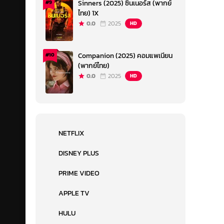
Sinners (2025) ซินเนอร์ส (พากย์
#9
ไทย) 1X
0.0
2025
HD
Companion (2025) คอมแพเนียน
#10
(พากย์ไทย)
0.0
2025
HD
NETFLIX
DISNEY PLUS
PRIME VIDEO
APPLE TV
HULU