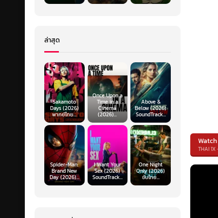
ล่าสุด
Once Upon a
Sakamoto
Time in a
Above &
Days (2026)
Cinema
Below (2026)
พากย์ไทย...
(2026)...
SoundTrack...
Watch
THAI 1X 
Spider-Man:
I Want Your
One Night
Brand New
Sex (2026)
Only (2026)
Day (2026)...
SoundTrack...
ซับไทย...