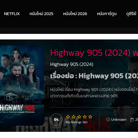
NETFLIX
หนังใหม่ 2025
หนังใหม่ 2026
หนังการ์ตูน
ดูซีรีย์
Highway 905 (2024) พ
Highway 905 (2024)
เรื่องย่อ : Highway 905 (20
หนังใหม่ เรื่อง
Highway 905 (2024)
|
หนังออนไลน์ 
ฆาตกรรมที่เกิดขึ้นบนทางหลวงสาย 905
0
Unknown
2
(No Ratings Yet)