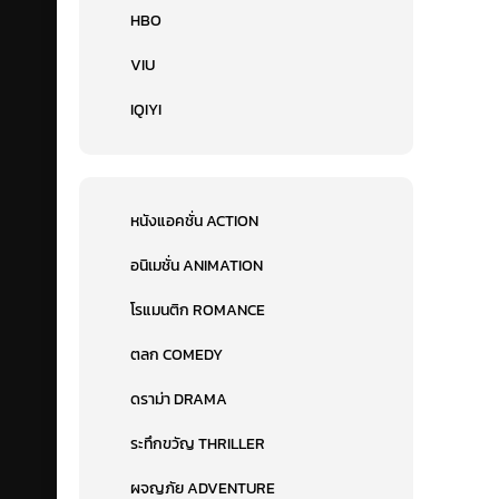
HBO
VIU
IQIYI
หนังแอคชั่น ACTION
อนิเมชั่น ANIMATION
โรแมนติก ROMANCE
ตลก COMEDY
ดราม่า DRAMA
ระทึกขวัญ THRILLER
ผจญภัย ADVENTURE