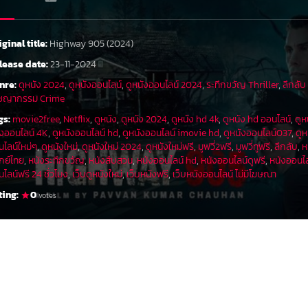
iginal title:
Highway 905 (2024)
lease date:
23-11-2024
nre:
ดูหนัง 2024
,
ดูหนังออนไลน์
,
ดูหนังออนไลน์ 2024
,
ระทึกขวัญ Thriller
,
ลึกลับ
ชญากรรม Crime
gs:
movie2free
,
Netflix
,
ดูหนัง
,
ดูหนัง 2024
,
ดูหนัง hd 4k
,
ดูหนัง hd ออนไลน์
,
ดู
ังออนไลน์ 4K
,
ดูหนังออนไลน์ hd
,
ดูหนังออนไลน์ imovie hd
,
ดูหนังออนไลน์037
,
ดูห
นไลน์ใหม่ๆ
,
ดูหนังใหม่
,
ดูหนังใหม่ 2024
,
ดูหนังใหม่ฟรี
,
มูฟวี่2ฟรี
,
มูฟวี่ทูฟรี
,
ลึกลับ
,
ห
กย์ไทย
,
หนังระทึกขวัญ
,
หนังสืบสวน
,
หนังออนไลน์ hd
,
หนังออนไลน์ดูฟรี
,
หนังออนไล
ไลน์ฟรี 24 ชั่วโมง
,
เว็บดูหนังใหม่
,
เว็บหนังฟรี
,
เว็บหนังออนไลน์ ไม่มีโฆษณา
ting:
0
votes