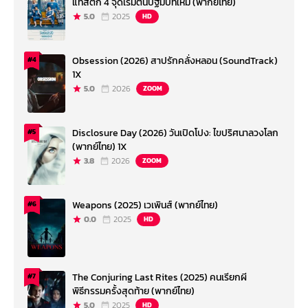
แทสติก 4 จุดเริ่มต้นปฐมบทใหม่ (พากย์ไทย)
5.0
2025
HD
Obsession (2026) สาปรักคลั่งหลอน (SoundTrack)
#4
1X
5.0
2026
ZOOM
Disclosure Day (2026) วันเปิดโปง: ไขปริศนาลวงโลก
#5
(พากย์ไทย) 1X
3.8
2026
ZOOM
Weapons (2025) เวเพินส์ (พากย์ไทย)
#6
0.0
2025
HD
The Conjuring Last Rites (2025) คนเรียกผี
#7
พิธีกรรมครั้งสุดท้าย (พากย์ไทย)
5.0
2025
HD