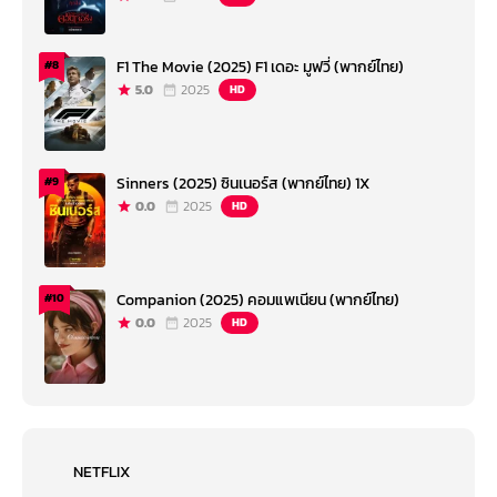
F1 The Movie (2025) F1 เดอะ มูฟวี่ (พากย์ไทย)
#8
5.0
2025
HD
Sinners (2025) ซินเนอร์ส (พากย์ไทย) 1X
#9
0.0
2025
HD
Companion (2025) คอมแพเนียน (พากย์ไทย)
#10
0.0
2025
HD
NETFLIX