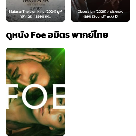
 (2024) มูฟ
Obsession (2026) สาปรักคลั่ง
Survive (2024) ต้องรอด 
ิง...
หลอน (SoundTrack) 1X
ไทย)
ดูหนัง Foe อมิตร พากย์ไทย