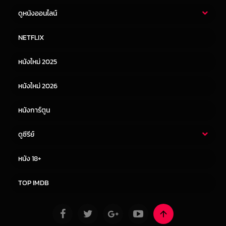
ดูหนังออนไลน์
หนังไทย
หนังฝรั่ง
NETFLIX
หนังเอเชีย
หนังเกาหลี
หนังใหม่ 2025
หนังจีน
หนังญี่ปุ่น
หนังใหม่ 2026
หนังการ์ตูน
ดูซีรีย์
ซีรี่ย์ไทย
ซีรีย์จีน
หนัง 18+
ซีรีย์ฝรั่ง
ซีรีย์เกาหลี
TOP IMDB