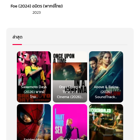
Foe (2024) อมิตร (พากย์ไทย)
2023
ล่าสุด
Sakamoto Days
Once Upon a
Above & Below
(2026) พากย์
Time in a
(2026)
ไทย...
Cinema (2026)...
SoundTrack...
Spider-Man:
I Want Your Sex