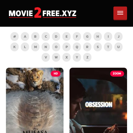
#
A
B
C
D
E
F
G
H
I
J
K
L
M
N
O
P
Q
R
S
T
U
V
W
X
Y
Z
HD
ZOOM