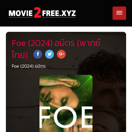
Foe (2024) อมิตร (พากย์
ไทย)
Foe (2024) อมิตร