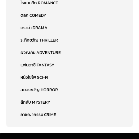
โรแมนติก ROMANCE
ตลก COMEDY
ดราม่า DRAMA
ระทึกขวัญ THRILLER
ผจญภัย ADVENTURE
แฟนตาซี FANTASY
หนังไซไฟ SCI-FI
สยองขวัญ HORROR
ลึกลับ MYSTERY
อาชญากรรม CRIME