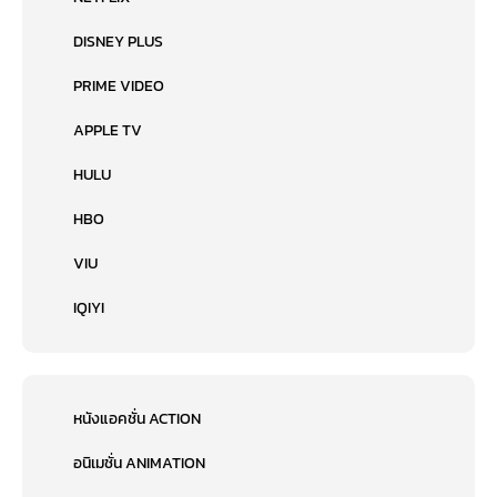
DISNEY PLUS
PRIME VIDEO
APPLE TV
HULU
HBO
VIU
IQIYI
หนังแอคชั่น ACTION
อนิเมชั่น ANIMATION