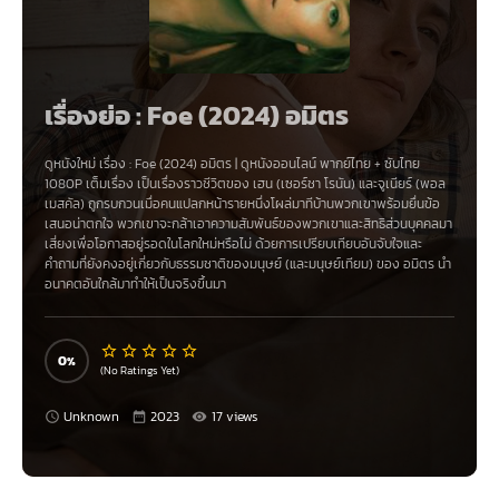
เรื่องย่อ : Foe (2024) อมิตร
ดูหนังใหม่ เรื่อง
:
Foe (2024) อมิตร
|
ดูหนังออนไลน์
พากย์ไทย
+
ซับไทย
1080P เต็มเรื่อง เป็นเรื่องราว
ชีวิตของ เฮน (เซอร์ชา โรนัน) และจูเนียร์ (พอล
เมสคัล) ถูกรบกวนเมื่อคนแปลกหน้ารายหนึ่งโผล่มาทีบ้านพวกเขาพร้อมยื่นข้อ
เสนอน่าตกใจ พวกเขาจะกล้าเอาความสัมพันธ์ของพวกเขาและสิทธิส่วนบุคคลมา
เสี่ยงเพื่อโอกาสอยู่รอดในโลกใหม่หรือไม่ ด้วยการเปรียบเทียบอันจับใจและ
คำถามที่ยังคงอยู่เกี่ยวกับธรรมชาติของมนุษย์ (และมนุษย์เทียม) ของ อมิตร นำ
อนาคตอันใกล้มาทำให้เป็นจริงขึ้นมา
0
(No Ratings Yet)
Unknown
2023
17 views