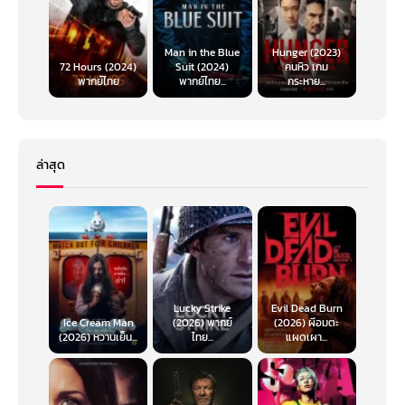
Man in the Blue
Hunger (2023)
72 Hours (2024)
Suit (2024)
คนหิว เกม
พากย์ไทย
พากย์ไทย...
กระหาย...
ล่าสุด
Lucky Strike
Evil Dead Burn
Ice Cream Man
(2026) พากย์
(2026) ผีอมตะ
(2026) หวานเย็น...
ไทย...
แผดเผา...