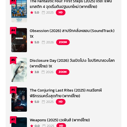
The Fantastic Four: First Steps (2025) เดอะ แฟน
#3
แทสติก 4 จุดเริ่มต้นปฐมบทใหม่ (พากย์ไทย)
5.0
2025
HD
Obsession (2026) สาปรักคลั่งหลอน (SoundTrack)
#4
1X
5.0
2026
ZOOM
Disclosure Day (2026) วันเปิดโปง: ไขปริศนาลวงโลก
#5
(พากย์ไทย) 1X
3.8
2026
ZOOM
The Conjuring Last Rites (2025) คนเรียกผี
#6
พิธีกรรมครั้งสุดท้าย (พากย์ไทย)
5.0
2025
HD
Weapons (2025) เวเพินส์ (พากย์ไทย)
#7
0.0
2025
HD