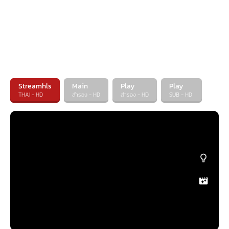
Streamhls
Main
Play
Play
THAI - HD
สำรอง - HD
สำรอง - HD
SUB - HD