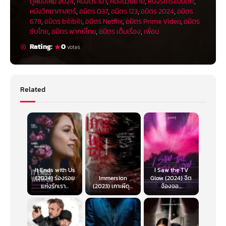
ดูหนังใหม่ 2024
,
หนังดราม่า
,
หนังนวนิยาย
,
หนังรักโรแมนติก
,
หนังวิทยาศาสตร์
,
อมิตร 037
,
อมิตร 123
,
อมิตร 2024
,
อมิตร
678
,
อมิตร bilibili
,
อมิตร Netflix
,
อมิตร Prime Video
,
อมิตร
ซับไทย
,
อมิตร พากย์ไทย
,
อมิตร เต็มเรื่อง
,
เพื่อน
Rating:
0
votes
Related
It Ends with Us
I Saw the TV
(2024) ร่องรอย
Immersion
Glow (2024) จิต
แห่งรักเรา...
(2023) เกาะผีดุ...
จ้องจอ...