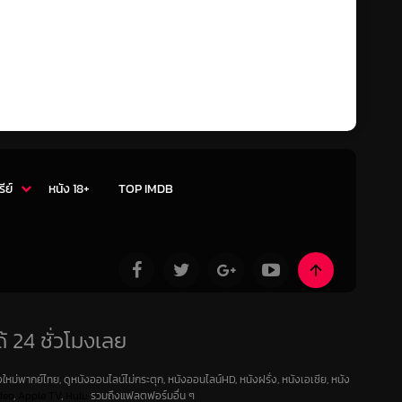
รีย์
หนัง 18+
TOP IMDB
้ 24 ชั่วโมงเลย
ใหม่พากย์ไทย, ดูหนังออนไลน์ไม่กระตุก, หนังออนไลน์HD, หนังฝรั่ง, หนังเอเชีย, หนัง
deo
,
Apple TV
,
Hulu
รวมถึงแฟลตฟอร์มอื่น ๆ