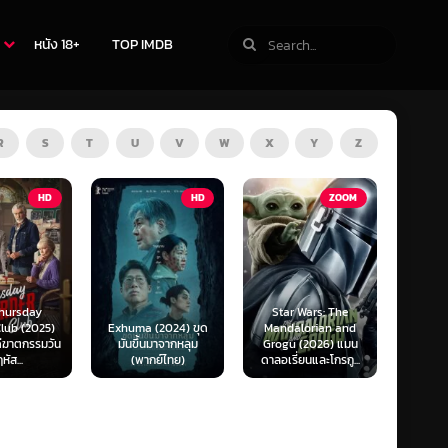
หนัง 18+
TOP IMDB
R
S
T
U
V
W
X
Y
Z
TV
HD
ZOOM
Star Wars: The
(2024) ขุด
Mandalorian and
The Last of Us
F1 The
นมาจากหลุม
Grogu (2026) แมน
Season 1-2 (2025)
F1 เดอะ
กย์ไทย)
ดาลอเรี่ยนและโกรกู...
เดอะ ลาสต์ ออฟ อัส