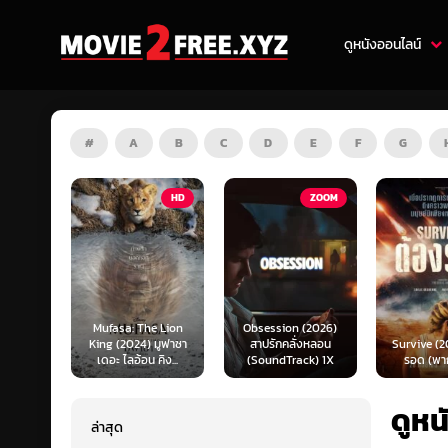
ดูหนังออนไลน์
#
A
B
C
D
E
F
G
HD
ZOOM
HD
e Lion
Obsession (2026)
Mortal K
 มูฟาซา
สาปรักคลั่งหลอน
Survive (2024) ต้อง
(2026) มอ
คิง...
(SoundTrack) 1X
รอด (พากย์ไทย)
แบท 2 (พ
ดูหน
ล่าสุด