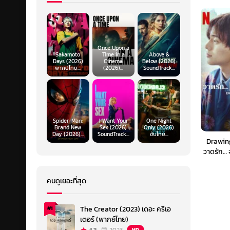
Once Upon a
Sakamoto
Time in a
Above &
Days (2026)
Cinema
Below (2026)
พากย์ไทย...
(2026)...
SoundTrack...
Spider-Man:
I Want Your
One Night
Brand New
Sex (2026)
Only (2026)
Day (2026)...
SoundTrack...
ซับไทย...
Drawin
วาดรัก…
(
คนดูเยอะที่สุด
The Creator (2023) เดอะ ครีเอ
#1
เตอร์ (พากย์ไทย)
HD