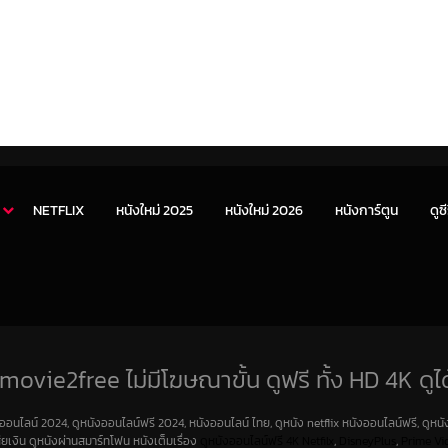
NETFLIX
หนังใหม่ 2025
หนังใหม่ 2026
หนังการ์ตูน
ดูซี
movie2free ไม่มีโฆษณาขั้น ดูฟรี ทั้ง HD 4K ดูได
งออนไลน์ 2024, ดูหนังออนไลน์ฟรี 2024, หนังออนไลน์ ไทย, ดูหนัง netflix หนังออนไลน์ฟรี, ดูหนัง
สียเงิน ดูหนังผ่านสมาร์ทโฟน หนังเต็มเรื่อง
ดูหนังออนไลน์ฟรี 4K
Netfilx
,
DisneyPlus
,
Prime Vi