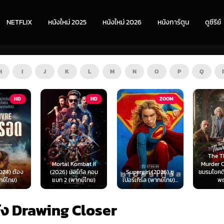
NETFLIX
หนังใหม่ 2025
หนังใหม่ 2026
หนังการ์ตูน
ดูซีรีย์
H
I
J
K
L
M
N
O
P
Q
HD
ZOOM
HD
The Thursday
ombat II
Murder Club (2025)
Exhuma 
ร์ทัล คอม
Supergirl (2026) ซู
ชมรมไขคดีฆาตกรรมวัน
มันขึ้
ากย์ไทย)
เปอร์เกิร์ล (พากย์ไทย)...
พฤหัส...
(พา
ัง Drawing Closer