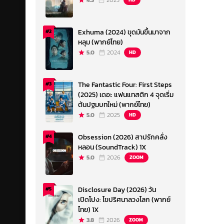
4.3
2023
Exhuma (2024) ขุดมันขึ้นมาจาก
#2
หลุม (พากย์ไทย)
5.0
2024
HD
The Fantastic Four: First Steps
#3
(2025) เดอะ แฟนแทสติก 4 จุดเริ่ม
ต้นปฐมบทใหม่ (พากย์ไทย)
5.0
2025
HD
Obsession (2026) สาปรักคลั่ง
#4
หลอน (SoundTrack) 1X
5.0
2026
ZOOM
Disclosure Day (2026) วัน
#5
เปิดโปง: ไขปริศนาลวงโลก (พากย์
ไทย) 1X
3.8
2026
ZOOM