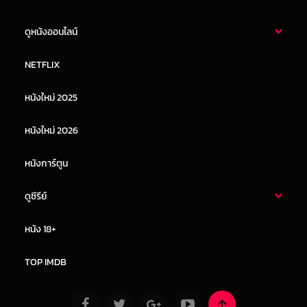
ดูหนังออนไลน์
หนังไทย
หนังฝรั่ง
NETFLIX
หนังเอเชีย
หนังเกาหลี
หนังใหม่ 2025
หนังจีน
หนังญี่ปุ่น
หนังใหม่ 2026
หนังการ์ตูน
ดูซีรีย์
ซีรี่ย์ไทย
ซีรีย์จีน
หนัง 18+
ซีรีย์ฝรั่ง
ซีรีย์เกาหลี
TOP IMDB