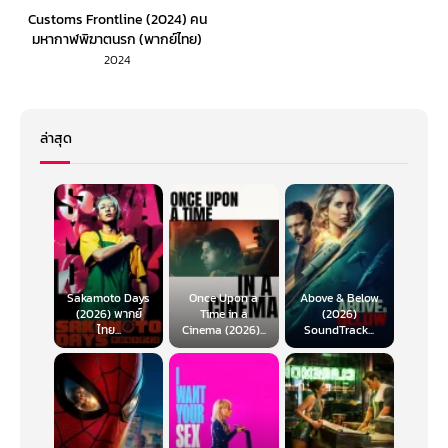
Customs Frontline (2024) คน
มหากาฬพิฆาตนรก (พากย์ไทย)
2024
ล่าสุด
Sakamoto Days
Once Upon a
Above & Below
(2026) พากย์
Time in a
(2026)
ไทย...
Cinema (2026)...
SoundTrack...