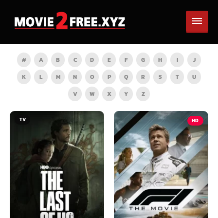
#
A
B
C
D
E
F
G
H
I
J
K
L
M
N
O
P
Q
R
S
T
U
V
W
X
Y
Z
HD