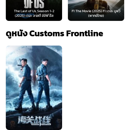
e Last of Us Season 1-2
F1 The Movie (2025) F1 เดอะ มูฟวี่
Furiosa: 
025) เดอะ ลาสต์ ออฟ อัส
(พากย์ไทย)
ฟูร
ดูหนัง Customs Frontline