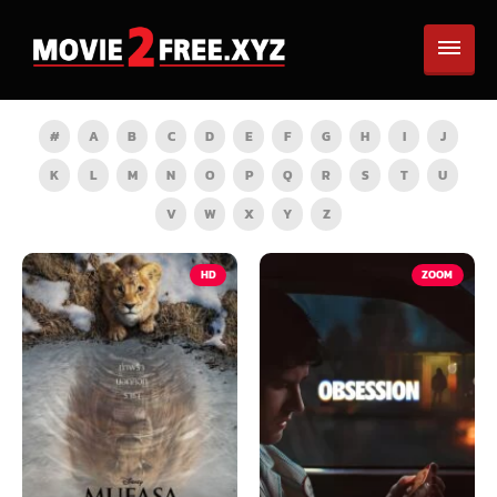
#
A
B
C
D
E
F
G
H
I
J
K
L
M
N
O
P
Q
R
S
T
U
V
W
X
Y
Z
HD
ZOOM