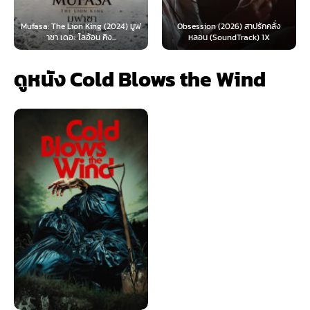
 Lion King (2024) มูฟ
Obsession (2026) สาปรักคลั่ง
Survive (2024)
อะ ไลอ้อน คิง...
หลอน (SoundTrack) 1X
ไ
ดูหนัง Cold Blows the Wind