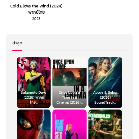
Cold Blows the Wind (2024)
พากย์ไทย
2023
ล่าสุด
Sakamoto Days
Once Upon a
Above & Below
(2026) พากย์
Time in a
(2026)
ไทย...
Cinema (2026)...
SoundTrack...