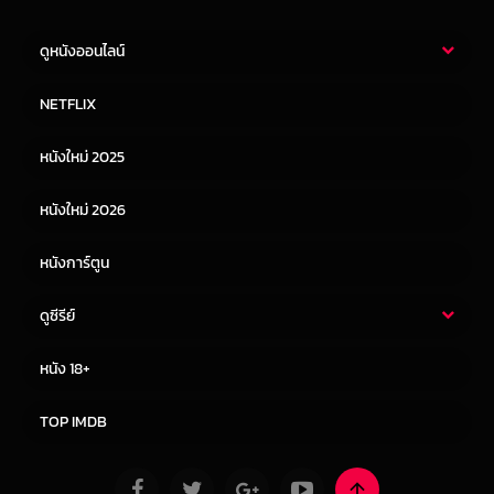
ดูหนังออนไลน์
หนังไทย
หนังฝรั่ง
NETFLIX
หนังเอเชีย
หนังเกาหลี
หนังใหม่ 2025
หนังจีน
หนังญี่ปุ่น
หนังใหม่ 2026
หนังการ์ตูน
ดูซีรีย์
ซีรี่ย์ไทย
ซีรีย์จีน
หนัง 18+
ซีรีย์ฝรั่ง
ซีรีย์เกาหลี
TOP IMDB