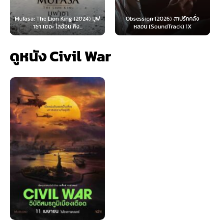
: The Lion King (2024) มูฟ
Obsession (2026) สาปรักคลั่ง
Survive 
าซา เดอะ ไลอ้อน คิง...
หลอน (SoundTrack) 1X
ดูหนัง Civil War