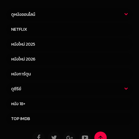
ดูหนังออนไลน์
หนังไทย
หนังฝรั่ง
NETFLIX
หนังเอเชีย
หนังเกาหลี
หนังใหม่ 2025
หนังจีน
หนังญี่ปุ่น
หนังใหม่ 2026
หนังการ์ตูน
ดูซีรีย์
ซีรี่ย์ไทย
ซีรีย์จีน
หนัง 18+
ซีรีย์ฝรั่ง
ซีรีย์เกาหลี
TOP IMDB