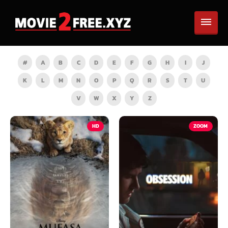
#
A
B
C
D
E
F
G
H
I
J
K
L
M
N
O
P
Q
R
S
T
U
V
W
X
Y
Z
HD
ZOOM