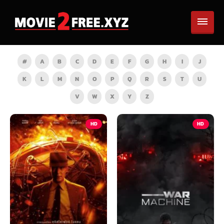
#
A
B
C
D
E
F
G
H
I
J
K
L
M
N
O
P
Q
R
S
T
U
V
W
X
Y
Z
HD
HD