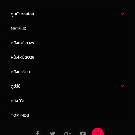
ดูหนังออนไลน์
หนังไทย
หนังฝรั่ง
NETFLIX
หนังเอเชีย
หนังเกาหลี
หนังใหม่ 2025
หนังจีน
หนังญี่ปุ่น
หนังใหม่ 2026
หนังการ์ตูน
ดูซีรีย์
ซีรี่ย์ไทย
ซีรีย์จีน
หนัง 18+
ซีรีย์ฝรั่ง
ซีรีย์เกาหลี
TOP IMDB