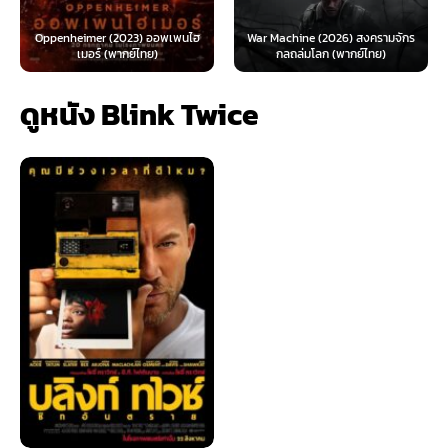
The Day the E
er (2023) ออพเพนไฮ
War Machine (2026) สงครามจักร
Looney Tunes Mov
ร์ (พากย์ไทย)
กลถล่มโลก (พากย์ไทย)
ทูน
ดูหนัง Blink Twice