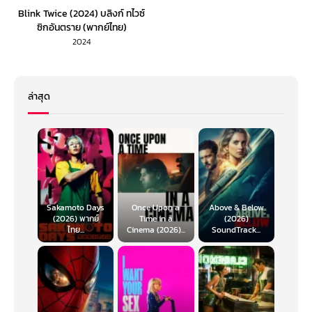
Blink Twice (2024) บลิงก์ ทไวซ์
ซิกอันตราย (พากย์ไทย)
2024
ล่าสุด
Sakamoto Days
Once Upon a
Above & Below
(2026) พากย์
Time in a
(2026)
ไทย...
Cinema (2026)...
SoundTrack...