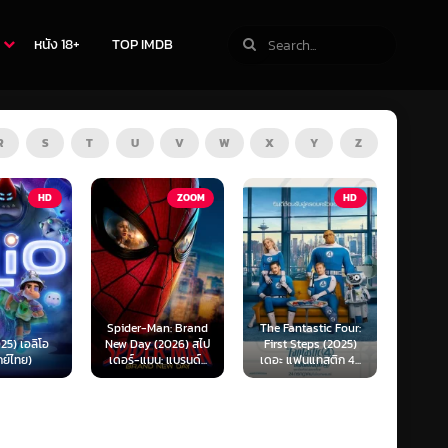
หนัง 18+
TOP IMDB
R
S
T
U
V
W
X
Y
Z
ZOOM
HD
HD
Man: Brand
The Fantastic Four:
Kraken (2025) คราเคน
Oppenh
(2026) สไป
First Steps (2025)
เลื้อยสยอง 20,000
ออพเพนไ
น: แบรนด์...
เดอะ แฟนแทสติก 4...
โยชน์...