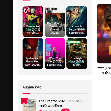
Once Upon a
Sakamoto
Time in a
Above &
Days (2026)
Cinema
Below (2026)
พากย์ไทย...
(2026)...
SoundTrack...
Spider-Man:
I Want Your
One Night
Brand New
Sex (2026)
Only (2026)
Day (2026)...
SoundTrack...
ซับไทย...
1992 (202
ระห่ำ
คนดูเยอะที่สุด
The Creator (2023) เดอะ ครีเอ
#1
เตอร์ (พากย์ไทย)
HD