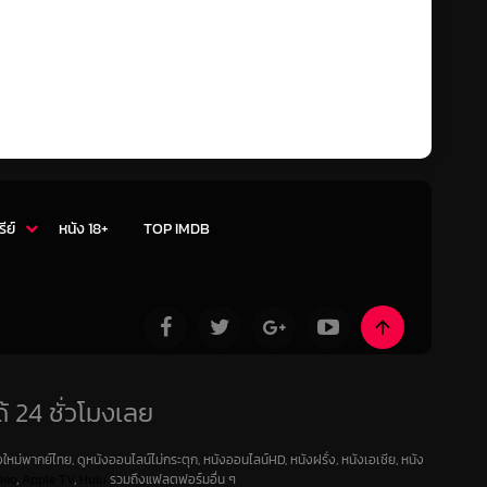
รีย์
หนัง 18+
TOP IMDB
้ 24 ชั่วโมงเลย
ใหม่พากย์ไทย, ดูหนังออนไลน์ไม่กระตุก, หนังออนไลน์HD, หนังฝรั่ง, หนังเอเชีย, หนัง
deo
,
Apple TV
,
Hulu
รวมถึงแฟลตฟอร์มอื่น ๆ