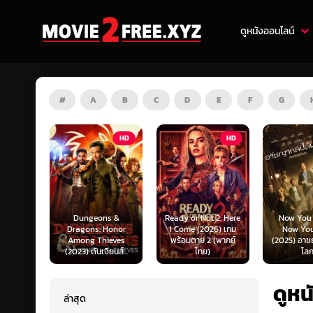
ดูหนังออนไลน์
#
A
B
C
D
E
F
G
HD
HD
HD
s &
Ready or Not 2: Here
Now You See Me:
Honor
I Come (2026) เกม
Now You Don’t
Tron: Are
ieves
พร้อมตาย 2 (พากย์
(2025) อาชญากลปล้น
ทรอน: แอร
ยนส์...
ไทย)
โลก...
ไทย)
ดูหน
ล่าสุด