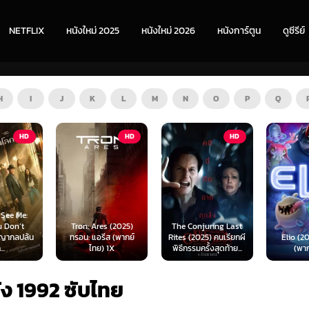
NETFLIX
หนังใหม่ 2025
หนังใหม่ 2026
หนังการ์ตูน
ดูซีรีย์
H
I
J
K
L
M
N
O
P
Q
HD
HD
HD
s (2025)
The Conjuring Last
Spider-
ีส (พากย์
Rites (2025) คนเรียกผี
Elio (2025) เอลิโอ
New Day 
 1X
พิธีกรรมครั้งสุดท้าย...
(พากย์ไทย)
เดอร์-แม
ัง 1992 ซับไทย