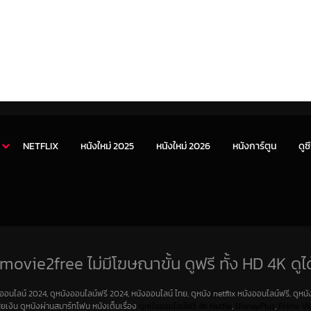
NETFLIX
หนังใหม่ 2025
หนังใหม่ 2026
หนังการ์ตูน
ดูซี
movie2free ไม่มีโฆษณาขั้น ดูฟรี ทั้ง HD 4K ดูได
งออนไลน์ 2024, ดูหนังออนไลน์ฟรี 2024, หนังออนไลน์ ไทย, ดูหนัง netflix หนังออนไลน์ฟรี, ดูหนัง
สียเงิน ดูหนังผ่านสมาร์ทโฟน หนังเต็มเรื่อง
ดูหนังออนไลน์ฟรี 4K
Netfilx
,
DisneyPlus
,
Prime Vi