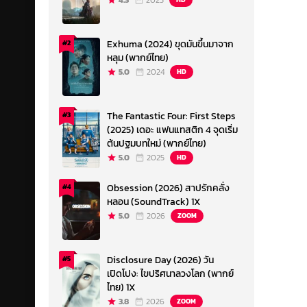
4.3
2023
Exhuma (2024) ขุดมันขึ้นมาจาก
#2
หลุม (พากย์ไทย)
5.0
2024
HD
The Fantastic Four: First Steps
#3
(2025) เดอะ แฟนแทสติก 4 จุดเริ่ม
ต้นปฐมบทใหม่ (พากย์ไทย)
5.0
2025
HD
Obsession (2026) สาปรักคลั่ง
#4
หลอน (SoundTrack) 1X
5.0
2026
ZOOM
Disclosure Day (2026) วัน
#5
เปิดโปง: ไขปริศนาลวงโลก (พากย์
ไทย) 1X
3.8
2026
ZOOM