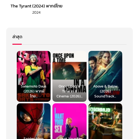
The Tyrant (2024) พากย์ไทย
2024
ล่าสุด
Sakamoto Days
Once Upon a
Above & Below
(2026) พากย์
Time in a
(2026)
ไทย...
Cinema (2026)...
SoundTrack...
Spider-Man:
I Want Your Sex