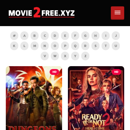
#
A
B
C
D
E
F
G
H
I
J
K
L
M
N
O
P
Q
R
S
T
U
V
W
X
Y
Z
HD
HD