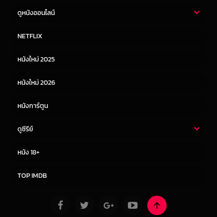
ดูหนังออนไลน์
หนังไทย
หนังฝรั่ง
NETFLIX
หนังเอเชีย
หนังเกาหลี
หนังใหม่ 2025
หนังจีน
หนังญี่ปุ่น
หนังใหม่ 2026
หนังการ์ตูน
ดูซีรีย์
ซีรี่ย์ไทย
ซีรีย์จีน
หนัง 18+
ซีรีย์ฝรั่ง
ซีรีย์เกาหลี
TOP IMDB