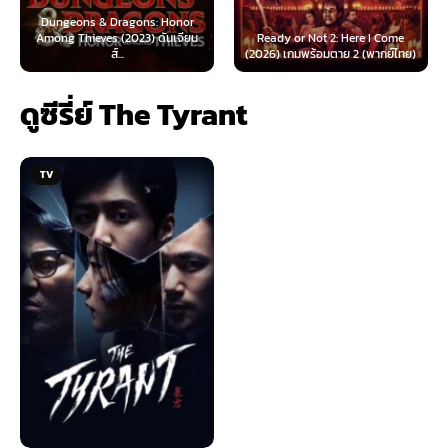
geons & Dragons: Honor
g Thieves (2023) ดันเจียน
Ready or Not 2: Here I Come
Now You 
ส์...
(2026) เกมพร้อมตาย 2 (พากย์ไทย)
(2025
ดูซีรี่ย์ The Tyrant
TV