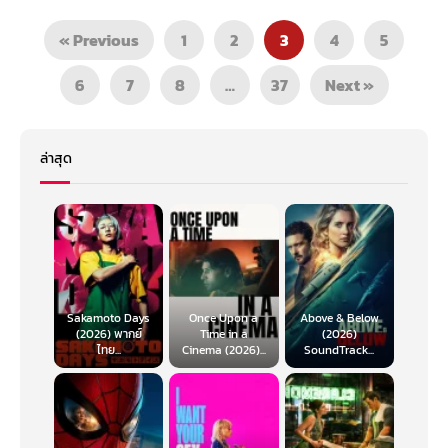
« Previous
1
2
3
4
5
6
7
8
…
37
Next »
ล่าสุด
Sakamoto Days
Once Upon a
Above & Below
(2026) พากย์
Time in a
(2026)
ไทย...
Cinema (2026)...
SoundTrack...