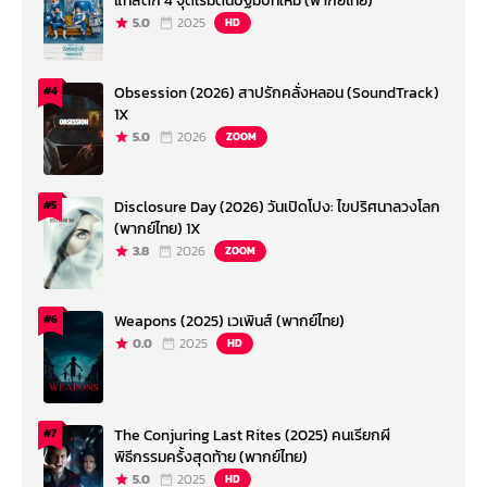
แทสติก 4 จุดเริ่มต้นปฐมบทใหม่ (พากย์ไทย)
5.0
2025
HD
Obsession (2026) สาปรักคลั่งหลอน (SoundTrack)
#4
1X
5.0
2026
ZOOM
Disclosure Day (2026) วันเปิดโปง: ไขปริศนาลวงโลก
#5
(พากย์ไทย) 1X
3.8
2026
ZOOM
Weapons (2025) เวเพินส์ (พากย์ไทย)
#6
0.0
2025
HD
The Conjuring Last Rites (2025) คนเรียกผี
#7
พิธีกรรมครั้งสุดท้าย (พากย์ไทย)
5.0
2025
HD