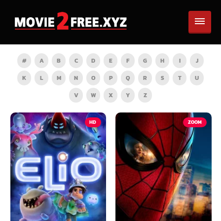
#
A
B
C
D
E
F
G
H
I
J
K
L
M
N
O
P
Q
R
S
T
U
V
W
X
Y
Z
HD
ZOOM