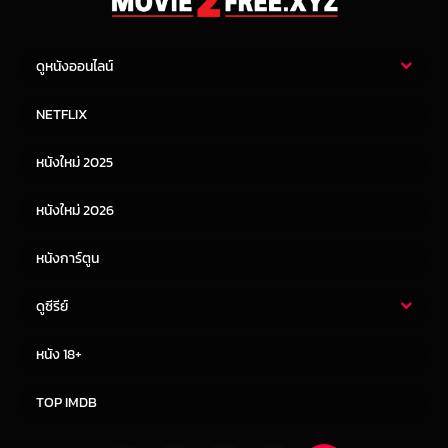
ดูหนังออนไลน์
หนังไทย
หนังฝรั่ง
NETFLIX
หนังเอเชีย
หนังเกาหลี
หนังใหม่ 2025
หนังจีน
หนังญี่ปุ่น
หนังใหม่ 2026
หนังการ์ตูน
ดูซีรีย์
ซีรี่ย์ไทย
ซีรีย์จีน
หนัง 18+
ซีรีย์ฝรั่ง
ซีรีย์เกาหลี
TOP IMDB