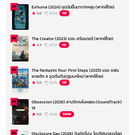
Exhuma (2024) ขุดมันขึ้นมาจากหลุม (พากย์ไทย)
#1
5.0
2024
HD
The Creator (2023) เดอะ ครีเอเตอร์ (พากย์ไทย)
#2
4.3
2023
HD
The Fantastic Four: First Steps (2025) เดอะ แฟน
#3
แทสติก 4 จุดเริ่มต้นปฐมบทใหม่ (พากย์ไทย)
5.0
2025
HD
Obsession (2026) สาปรักคลั่งหลอน (SoundTrack)
#4
1X
5.0
2026
ZOOM
Disclosure Day (2026) วันเปิดโปง: ไขปริศนาลวงโลก
#5