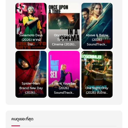
Sakamoto Days
Once Upon a
Above & Below
(2026) พากย์
Time in a
(2026)
ไทย...
Cinema (2026)...
SoundTrack...
Spider-Man:
I Want Your Sex
Brand New Day
(2026)
One Night Only
(2026)...
SoundTrack...
(2026) ซับไทย...
คนดูเยอะที่สุด