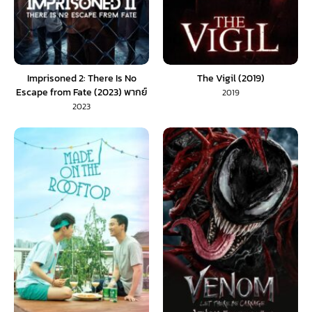
Imprisoned 2: There Is No
The Vigil (2019)
Escape from Fate (2023) พากย์
2019
ไทย
2023