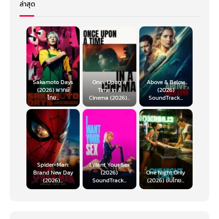
ล่าสุด
Sakamoto Days
Once Upon a
Above & Below
(2026) พากย์
Time in a
(2026)
ไทย...
Cinema (2026)...
SoundTrack...
Spider-Man:
I Want Your Sex
Brand New Day
(2026)
One Night Only
(2026)...
SoundTrack...
(2026) ซับไทย...