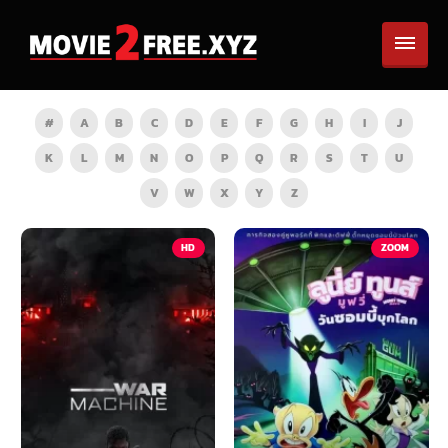
#
A
B
C
D
E
F
G
H
I
J
K
L
M
N
O
P
Q
R
S
T
U
V
W
X
Y
Z
HD
ZOOM