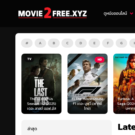
ดูหนังออนไลน์
#
A
B
C
D
E
F
G
HD
HD
of Us
F1 The Movie (2025)
Furiosa: A Mad Max
Predator:
(2025)
F1 เดอะ มูฟวี่ (พากย์
Saga (2024) ฟูริโอซ่า:
(2025) พร
ออฟ อัส
ไทย)
มหากาพย์...
แดนเถื
Lat
ล่าสุด