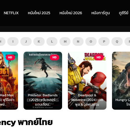
NETFLIX
หนังใหม่ 2025
หนังใหม่ 2026
หนังการ์ตูน
ดูซีรีย์
H
I
J
K
L
M
N
O
P
Q
HD
HD
ZOOM
 Badlands
Deadpool &
ีเดเตอร์:
Wolverine (2024) เดด
Hungry (2026) พากย์
The Furi
่อน...
พูล & วูล์ฟเวอรีน
ไทย 1X
พากย
ency พากย์ไทย