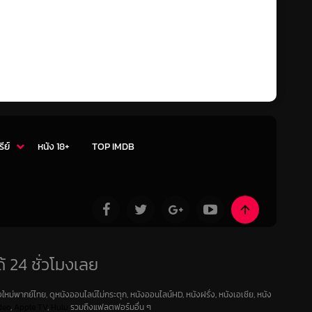
รีย์
หนัง 18+
TOP IMDB
้ 24 ชั่วโมงเลย
ใหม่พากย์ไทย, ดูหนังออนไลน์ไม่กระตุก, หนังออนไลน์HD, หนังฝรั่ง, หนังเอเชีย, หนัง
deo
,
Apple TV
,
Hulu
รวมถึงแฟลตฟอร์มอื่น ๆ