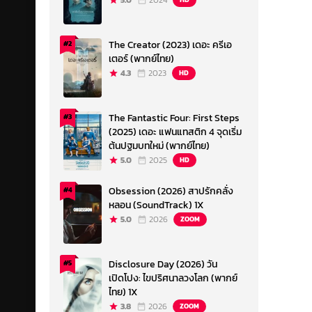
5.0
2024
The Creator (2023) เดอะ ครีเอ
#2
เตอร์ (พากย์ไทย)
4.3
2023
HD
The Fantastic Four: First Steps
#3
(2025) เดอะ แฟนแทสติก 4 จุดเริ่ม
ต้นปฐมบทใหม่ (พากย์ไทย)
5.0
2025
HD
Obsession (2026) สาปรักคลั่ง
#4
หลอน (SoundTrack) 1X
5.0
2026
ZOOM
Disclosure Day (2026) วัน
#5
เปิดโปง: ไขปริศนาลวงโลก (พากย์
ไทย) 1X
3.8
2026
ZOOM