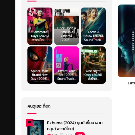
Once Upon a
Sakamoto
Time in a
Above &
Days (2026)
Cinema
Below (2026)
พากย์ไทย...
(2026)...
SoundTrack...
Spider-Man:
I Want Your
One Night
Brand New
Sex (2026)
Only (2026)
Day (2026)...
SoundTrack...
ซับไทย...
Lat
คนดูเยอะที่สุด
Exhuma (2024) ขุดมันขึ้นมาจาก
#1
หลุม (พากย์ไทย)
HD