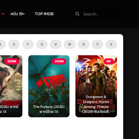
หนัง 18+
TOP IMDB
R
S
T
U
V
W
X
Y
Z
ZOOM
HD
HD
Dungeons &
Ready or Not 2: Here
Now 
Dragons: Honor
I Come (2026) เกม
Now
ous (2026)
Among Thieves
พร้อมตาย 2 (พากย์
(2025)
์ไทย 1X
(2023) ดันเจียนส์...
ไทย)