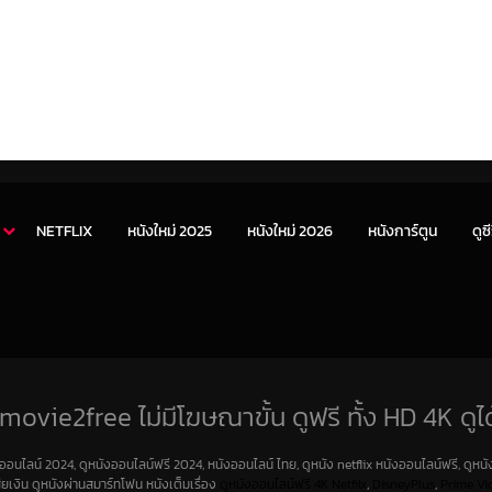
NETFLIX
หนังใหม่ 2025
หนังใหม่ 2026
หนังการ์ตูน
ดูซี
movie2free ไม่มีโฆษณาขั้น ดูฟรี ทั้ง HD 4K ดูได
งออนไลน์ 2024, ดูหนังออนไลน์ฟรี 2024, หนังออนไลน์ ไทย, ดูหนัง netflix หนังออนไลน์ฟรี, ดูหนัง
สียเงิน ดูหนังผ่านสมาร์ทโฟน หนังเต็มเรื่อง
ดูหนังออนไลน์ฟรี 4K
Netfilx
,
DisneyPlus
,
Prime Vi