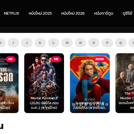
NETFLIX
หนังใหม่ 2025
หนังใหม่ 2026
หนังการ์ตูน
ดูซีรีย์
H
I
J
K
L
M
N
O
P
Q
HD
ZOOM
HD
The Thursday
ombat II
Murder Club (2025)
Exhuma 
ร์ทัล คอม
Supergirl (2026) ซู
ชมรมไขคดีฆาตกรรมวัน
มันขึ้
ากย์ไทย)
เปอร์เกิร์ล (พากย์ไทย)...
พฤหัส...
(พา
อน