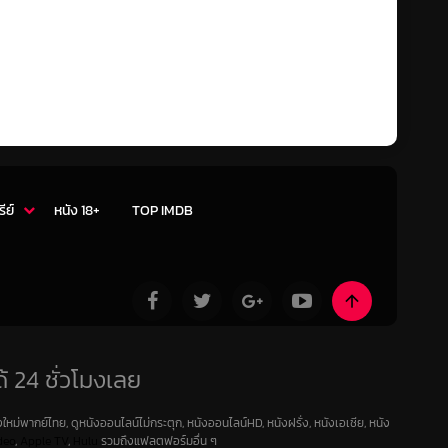
รีย์
หนัง 18+
TOP IMDB
้ 24 ชั่วโมงเลย
ใหม่พากย์ไทย, ดูหนังออนไลน์ไม่กระตุก, หนังออนไลน์HD, หนังฝรั่ง, หนังเอเชีย, หนัง
deo
,
Apple TV
,
Hulu
รวมถึงแฟลตฟอร์มอื่น ๆ