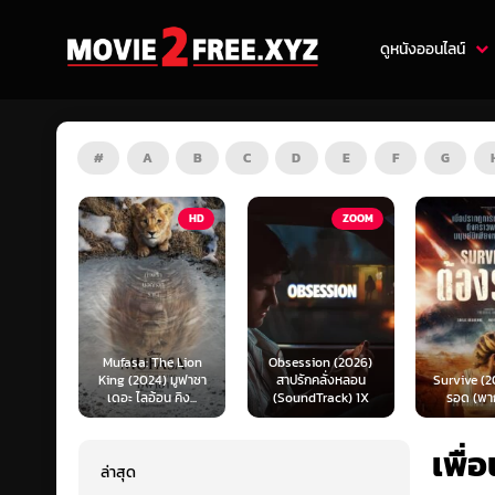
ดูหนังออนไลน์
#
A
B
C
D
E
F
G
HD
ZOOM
HD
e Lion
Obsession (2026)
Mortal K
 มูฟาซา
สาปรักคลั่งหลอน
Survive (2024) ต้อง
(2026) มอ
คิง...
(SoundTrack) 1X
รอด (พากย์ไทย)
แบท 2 (พ
เพื่
ล่าสุด