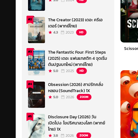
5.0
2024
The Creator (2023) เดอะ ครีเอ
#2
เตอร์ (พากย์ไทย)
4.3
2023
HD
Scissor
The Fantastic Four: First Steps
#3
(2025) เดอะ แฟนแทสติก 4 จุดเริ่ม
ต้นปฐมบทใหม่ (พากย์ไทย)
5.0
2025
HD
Obsession (2026) สาปรักคลั่ง
#4
หลอน (SoundTrack) 1X
5.0
2026
ZOOM
Disclosure Day (2026) วัน
#5
เปิดโปง: ไขปริศนาลวงโลก (พากย์
ไทย) 1X
3.8
2026
ZOOM