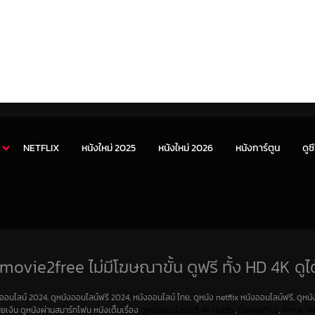
NETFLIX
หนังใหม่ 2025
หนังใหม่ 2026
หนังการ์ตูน
ดูซี
movie2free ไม่มีโฆษณาขั้น ดูฟรี ทั้ง HD 4K ดูได
งออนไลน์ 2024, ดูหนังออนไลน์ฟรี 2024, หนังออนไลน์ ไทย, ดูหนัง netflix หนังออนไลน์ฟรี, ดูหนัง
สียเงิน ดูหนังผ่านสมาร์ทโฟน หนังเต็มเรื่อง
ดูหนังออนไลน์ฟรี 4K
Netfilx
,
DisneyPlus
,
Prime Vi