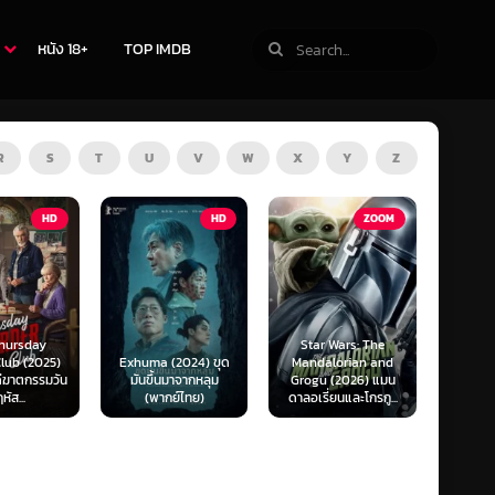
หนัง 18+
TOP IMDB
R
S
T
U
V
W
X
Y
Z
TV
HD
ZOOM
Star Wars: The
(2024) ขุด
Mandalorian and
The Last of Us
F1 The
นมาจากหลุม
Grogu (2026) แมน
Season 1-2 (2025)
F1 เดอะ
กย์ไทย)
ดาลอเรี่ยนและโกรกู...
เดอะ ลาสต์ ออฟ อัส