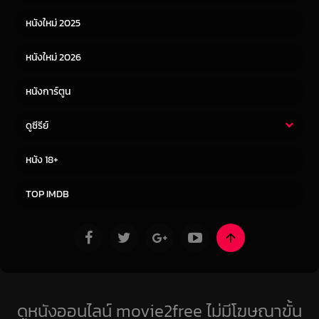
หนังเอเชีย
หนังเกาหลี
หนังใหม่ 2025
หนังจีน
หนังญี่ปุ่น
หนังใหม่ 2026
หนังการ์ตูน
ดูซีรีย์
ซีรี่ย์ไทย
ซีรีย์จีน
หนัง 18+
ซีรีย์ฝรั่ง
ซีรีย์เกาหลี
TOP IMDB
ดูหนังออนไลน์ movie2free ไม่มีโฆษณาขั้น