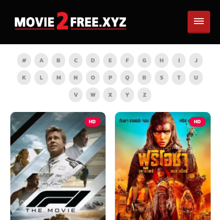
#
A
B
C
D
E
F
G
H
I
J
K
L
M
N
O
P
Q
R
S
T
U
V
W
X
Y
Z
HD
HD