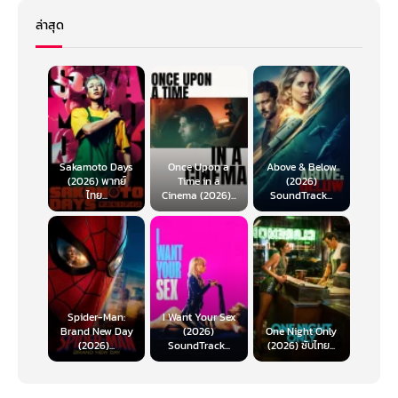
ล่าสุด
Sakamoto Days
Once Upon a
Above & Below
(2026) พากย์
Time in a
(2026)
ไทย...
Cinema (2026)...
SoundTrack...
Spider-Man:
I Want Your Sex
Brand New Day
(2026)
One Night Only
(2026)...
SoundTrack...
(2026) ซับไทย...