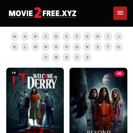
#
A
B
C
D
E
F
G
H
I
J
K
L
M
N
O
P
Q
R
S
T
U
V
W
X
Y
Z
TV
HD