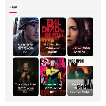
ล่าสุด
Lucky Strike
Evil Dead Burn
(2026) พากย์
(2026) ผีอมตะ
Lockbox (2026)
ไทย...
แผดเผา...
พากย์ไทย...
The Isolate Thief
Sakamoto Days
Once Upon a
(2026) พากย์
(2026) พากย์
Time in a
ไทย...
ไทย...
Cinema (2026)...