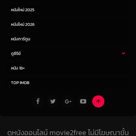
หนังเอเชีย
หนังเกาหลี
หนังใหม่ 2025
หนังจีน
หนังญี่ปุ่น
หนังใหม่ 2026
หนังการ์ตูน
ดูซีรีย์
ซีรี่ย์ไทย
ซีรีย์จีน
หนัง 18+
ซีรีย์ฝรั่ง
ซีรีย์เกาหลี
TOP IMDB
ดูหนังออนไลน์ movie2free ไม่มีโฆษณาขั้น