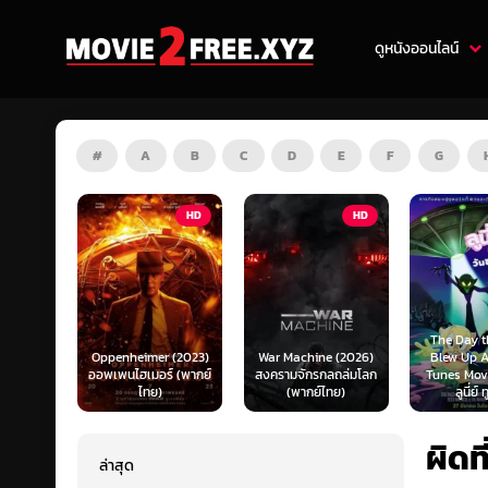
ดูหนังออนไลน์
#
A
B
C
D
E
F
G
HD
HD
ZOOM
The Day the Earth
Oppenheimer (2023)
War Machine (2026)
Blew Up A Looney
อพเพนไฮเมอร์ (พากย์
สงครามจักรกลถล่มโลก
Tunes Movie (2024)
ไทย)
(พากย์ไทย)
ลูนี่ย์ ทูนส์...
ผิดท
ล่าสุด