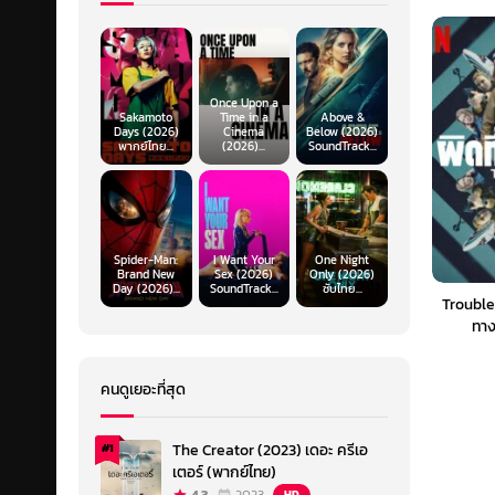
Once Upon a
Sakamoto
Time in a
Above &
Days (2026)
Cinema
Below (2026)
พากย์ไทย...
(2026)...
SoundTrack...
Spider-Man:
I Want Your
One Night
Brand New
Sex (2026)
Only (2026)
Day (2026)...
SoundTrack...
ซับไทย...
Trouble 
ทาง
คนดูเยอะที่สุด
The Creator (2023) เดอะ ครีเอ
#1
เตอร์ (พากย์ไทย)
HD