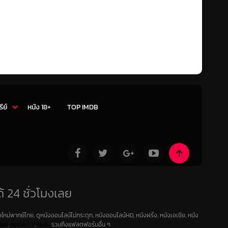
รีย์
หนัง 18+
TOP IMDB
้ 24 ชั่วโมงเลย
ใหม่พากย์ไทย, ดูหนังออนไลน์ไม่กระตุก, หนังออนไลน์HD, หนังฝรั่ง, หนังเอเชีย, หนัง
deo
,
Apple TV
,
Hulu
รวมถึงแฟลตฟอร์มอื่น ๆ