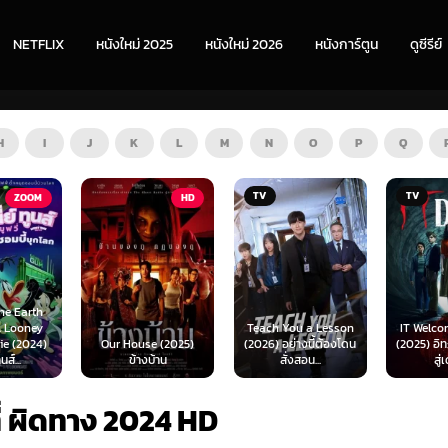
NETFLIX
หนังใหม่ 2025
หนังใหม่ 2026
หนังการ์ตูน
ดูซีรีย์
H
I
J
K
L
M
N
O
P
Q
TV
TV
HD
Teach You a Lesson
IT Welcome to Derry
Our House (2025)
(2026) อย่างนี้ต้องโดน
(2025) อิท: ยินดีต้อนรับ
ข้างบ้าน
สั่งสอน...
สู่เดอร์รี่
ี่ ผิดทาง 2024 HD