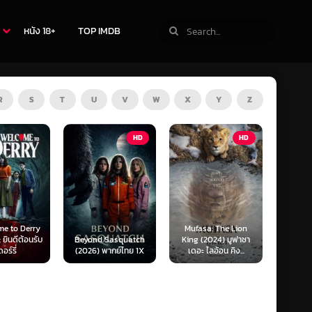
หนัง 18+
TOP IMDB
R
S
T
U
V
W
X
Y
Z
HD
HD
ZOOM
Mufasa: The Lion
Obsession (2026)
Beyond Sasquatch
King (2024) มูฟาซา
สาปรักคลั่งหลอน
(2026) พากย์ไทย 1X
เดอะ ไลอ้อน คิง...
(SoundTrack) 1X