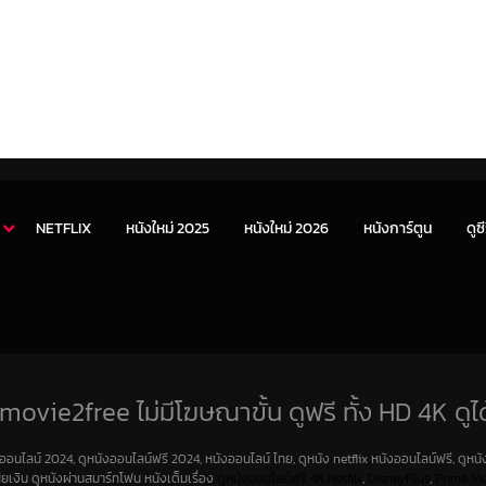
NETFLIX
หนังใหม่ 2025
หนังใหม่ 2026
หนังการ์ตูน
ดูซี
movie2free ไม่มีโฆษณาขั้น ดูฟรี ทั้ง HD 4K ดูได
งออนไลน์ 2024, ดูหนังออนไลน์ฟรี 2024, หนังออนไลน์ ไทย, ดูหนัง netflix หนังออนไลน์ฟรี, ดูหนัง
สียเงิน ดูหนังผ่านสมาร์ทโฟน หนังเต็มเรื่อง
ดูหนังออนไลน์ฟรี 4K
Netfilx
,
DisneyPlus
,
Prime Vi