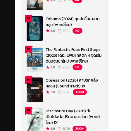
4.3
2023
Exhuma (2024) ขุดมันขึ้นมาจาก
#2
หลุม (พากย์ไทย)
5.0
2024
HD
The Fantastic Four: First Steps
#3
(2025) เดอะ แฟนแทสติก 4 จุดเริ่ม
ต้นปฐมบทใหม่ (พากย์ไทย)
5.0
2025
HD
Obsession (2026) สาปรักคลั่ง
#4
หลอน (SoundTrack) 1X
5.0
2026
ZOOM
Disclosure Day (2026) วัน
#5
เปิดโปง: ไขปริศนาลวงโลก (พากย์
ไทย) 1X
3.8
2026
ZOOM