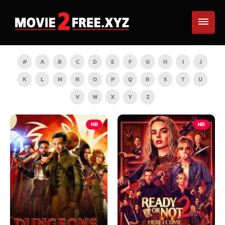
#
A
B
C
D
E
F
G
H
I
J
K
L
M
N
O
P
Q
R
S
T
U
V
W
X
Y
Z
HD
HD