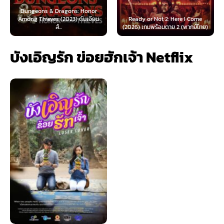
 & Dragons: Honor
ves (2023) ดันเจียน
Ready or Not 2: Here I Come
Now You See Me
ส์...
(2026) เกมพร้อมตาย 2 (พากย์ไทย)
(2025) อาชญ
บังเอิญรัก ข่อยฮักเจ้า Netflix