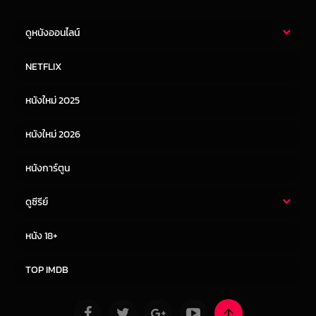
ดูหนังออนไลน์
หนังไทย
หนังฝรั่ง
NETFLIX
หนังเอเชีย
หนังเกาหลี
หนังใหม่ 2025
หนังจีน
หนังญี่ปุ่น
หนังใหม่ 2026
หนังการ์ตูน
ดูซีรีย์
ซีรี่ย์ไทย
ซีรีย์จีน
หนัง 18+
ซีรีย์ฝรั่ง
ซีรีย์เกาหลี
TOP IMDB