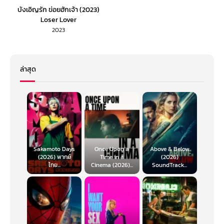
บังเอิญรัก ข่อยฮักเจ้า (2023)
Loser Lover
2023
ล่าสุด
Sakamoto Days
Once Upon a
Above & Below
(2026) พากย์
Time in a
(2026)
ไทย...
Cinema (2026)...
SoundTrack...