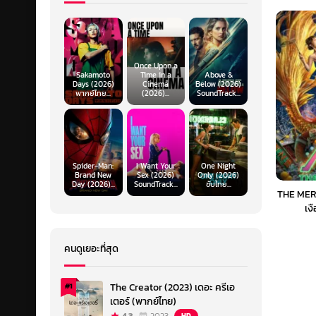
Once Upon a
Sakamoto
Time in a
Above &
Days (2026)
Cinema
Below (2026)
พากย์ไทย...
(2026)...
SoundTrack...
Spider-Man:
I Want Your
One Night
Brand New
Sex (2026)
Only (2026)
Day (2026)...
SoundTrack...
ซับไทย...
THE MER
เง
คนดูเยอะที่สุด
The Creator (2023) เดอะ ครีเอ
#1
เตอร์ (พากย์ไทย)
HD