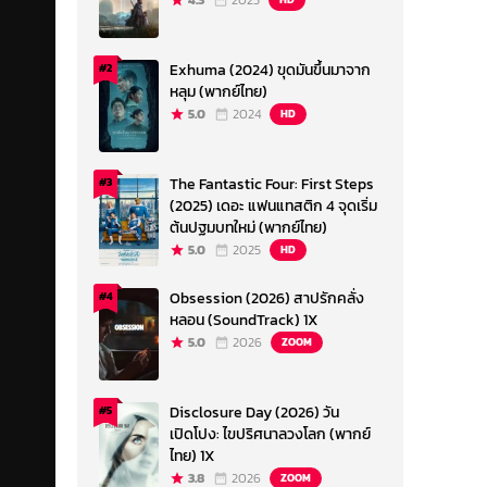
4.3
2023
Exhuma (2024) ขุดมันขึ้นมาจาก
#2
หลุม (พากย์ไทย)
5.0
2024
HD
The Fantastic Four: First Steps
#3
(2025) เดอะ แฟนแทสติก 4 จุดเริ่ม
ต้นปฐมบทใหม่ (พากย์ไทย)
5.0
2025
HD
Obsession (2026) สาปรักคลั่ง
#4
หลอน (SoundTrack) 1X
5.0
2026
ZOOM
Disclosure Day (2026) วัน
#5
เปิดโปง: ไขปริศนาลวงโลก (พากย์
ไทย) 1X
3.8
2026
ZOOM