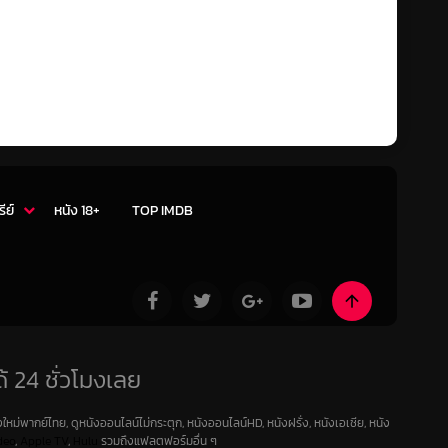
รีย์
หนัง 18+
TOP IMDB
้ 24 ชั่วโมงเลย
ใหม่พากย์ไทย, ดูหนังออนไลน์ไม่กระตุก, หนังออนไลน์HD, หนังฝรั่ง, หนังเอเชีย, หนัง
deo
,
Apple TV
,
Hulu
รวมถึงแฟลตฟอร์มอื่น ๆ