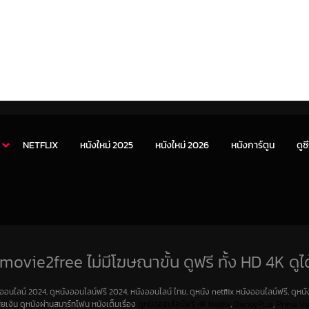
NETFLIX
หนังใหม่ 2025
หนังใหม่ 2026
หนังการ์ตูน
ดูซี
movie2free ไม่มีโฆษณาขั้น ดูฟรี ทั้ง HD 4K ดูได
งออนไลน์ 2024, ดูหนังออนไลน์ฟรี 2024, หนังออนไลน์ ไทย, ดูหนัง netflix หนังออนไลน์ฟรี, ดูหนัง
สียเงิน ดูหนังผ่านสมาร์ทโฟน หนังเต็มเรื่อง
ดูหนังออนไลน์ฟรี 4K
Netfilx
,
DisneyPlus
,
Prime Vi