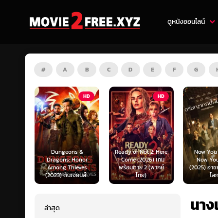
ดูหนังออนไลน์
#
A
B
C
D
E
F
G
HD
HD
HD
s &
Ready or Not 2: Here
Now You See Me:
Honor
I Come (2026) เกม
Now You Don’t
Tron: Are
ieves
พร้อมตาย 2 (พากย์
(2025) อาชญากลปล้น
ทรอน: แอร
ยนส์...
ไทย)
โลก...
ไทย)
นางเ
ล่าสุด