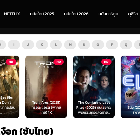
NETFLIX
หนังใหม่ 2025
หนังใหม่ 2026
หนังการ์ตูน
ดูซีรีย์
H
I
J
K
L
M
N
O
P
Q
HD
HD
HD
s (2025)
The Conjuring Last
Spider-
ีส (พากย์
Rites (2025) คนเรียกผี
Elio (2025) เอลิโอ
New Day
 1X
พิธีกรรมครั้งสุดท้าย...
(พากย์ไทย)
เดอร์-แม
งือก (ซับไทย)