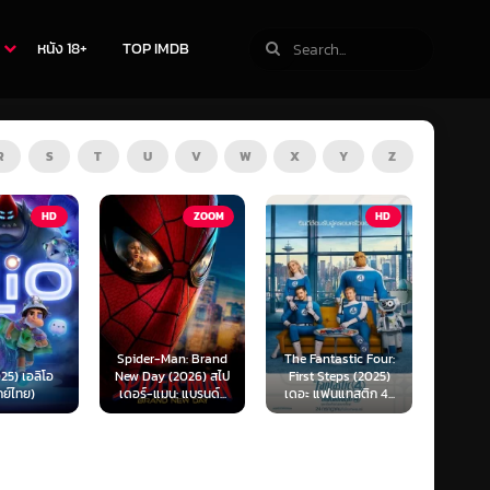
หนัง 18+
TOP IMDB
R
S
T
U
V
W
X
Y
Z
ZOOM
HD
HD
Man: Brand
The Fantastic Four:
Kraken (2025) คราเคน
Oppenh
 (2026) สไป
First Steps (2025)
เลื้อยสยอง 20,000
ออพเพนไ
น: แบรนด์...
เดอะ แฟนแทสติก 4...
โยชน์...