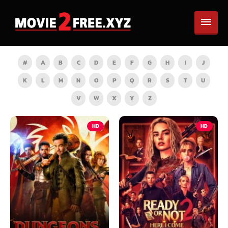
#
A
B
C
D
E
F
G
H
I
J
K
L
M
N
O
P
Q
R
S
T
U
V
W
X
Y
Z
HD
HD