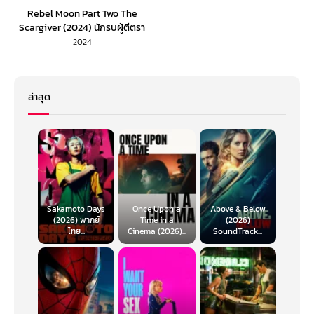
Rebel Moon Part Two The
Scargiver (2024) นักรบผู้ตีตรา
ภาค 2 (พากย์ไทย)
2024
ล่าสุด
Sakamoto Days
Once Upon a
Above & Below
(2026) พากย์
Time in a
(2026)
ไทย...
Cinema (2026)...
SoundTrack...