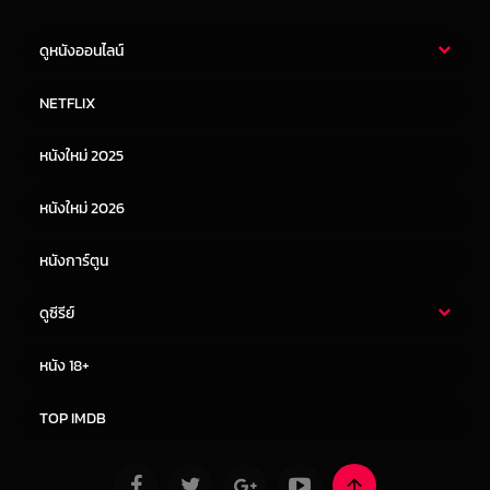
ดูหนังออนไลน์
หนังไทย
หนังฝรั่ง
NETFLIX
หนังเอเชีย
หนังเกาหลี
หนังใหม่ 2025
หนังจีน
หนังญี่ปุ่น
หนังใหม่ 2026
หนังการ์ตูน
ดูซีรีย์
ซีรี่ย์ไทย
ซีรีย์จีน
หนัง 18+
ซีรีย์ฝรั่ง
ซีรีย์เกาหลี
TOP IMDB