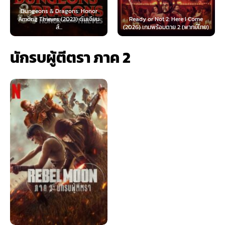
 & Dragons: Honor
ves (2023) ดันเจียน
Ready or Not 2: Here I Come
Now You See Me
ส์...
(2026) เกมพร้อมตาย 2 (พากย์ไทย)
(2025) อาชญ
นักรบผู้ตีตรา ภาค 2