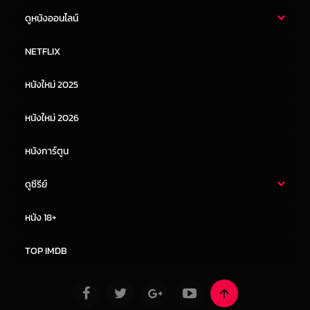
ดูหนังออนไลน์
หนังไทย
หนังฝรั่ง
NETFLIX
หนังเอเชีย
หนังเกาหลี
หนังใหม่ 2025
หนังจีน
หนังญี่ปุ่น
หนังใหม่ 2026
หนังการ์ตูน
ดูซีรีย์
ซีรี่ย์ไทย
ซีรีย์จีน
หนัง 18+
ซีรีย์ฝรั่ง
ซีรีย์เกาหลี
TOP IMDB