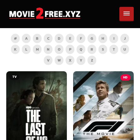
#
A
B
C
D
E
F
G
H
I
J
K
L
M
N
O
P
Q
R
S
T
U
V
W
X
Y
Z
TV
HD