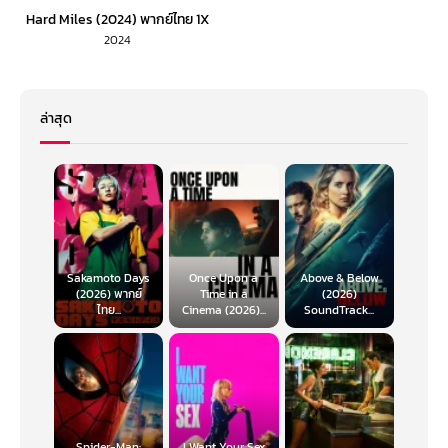
Hard Miles (2024) พากย์ไทย 1X
2024
ล่าสุด
Sakamoto Days
Once Upon a
Above & Below
(2026) พากย์
Time in a
(2026)
ไทย...
Cinema (2026)...
SoundTrack...
Spider-Man:
I Want Your Sex