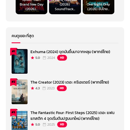
Brand New Day
(2026)
One Night Only
(2026)...
SoundTrack...
(2026) ซับไทย...
คนดูเยอะที่สุด
Exhuma (2024) ขุดมันขึ้นมาจากหลุม (พากย์ไทย)
#1
5.0
2024
HD
The Creator (2023) เดอะ ครีเอเตอร์ (พากย์ไทย)
#2
4.3
2023
HD
The Fantastic Four: First Steps (2025) เดอะ แฟน
#3
แทสติก 4 จุดเริ่มต้นปฐมบทใหม่ (พากย์ไทย)
5.0
2025
HD