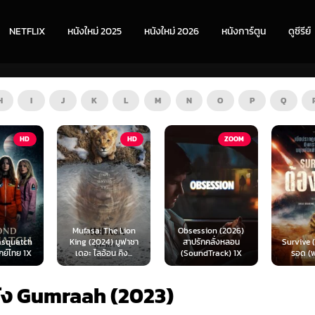
NETFLIX
หนังใหม่ 2025
หนังใหม่ 2026
หนังการ์ตูน
ดูซีรีย์
H
I
J
K
L
M
N
O
P
Q
HD
ZOOM
HD
The Lion
Obsession (2026)
Mortal
4) มูฟาซา
สาปรักคลั่งหลอน
Survive (2024) ต้อง
(2026) 
อน คิง...
(SoundTrack) 1X
รอด (พากย์ไทย)
แบท 2 
นัง Gumraah (2023)