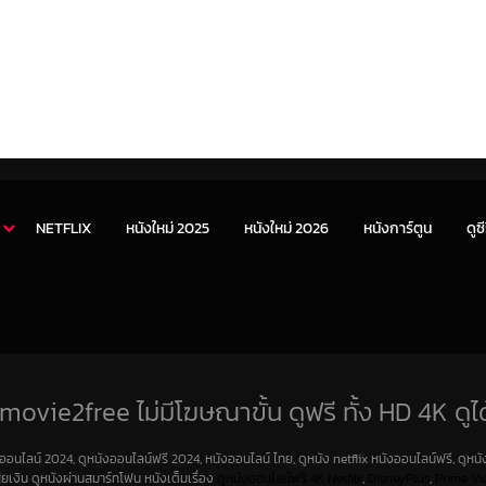
NETFLIX
หนังใหม่ 2025
หนังใหม่ 2026
หนังการ์ตูน
ดูซี
movie2free ไม่มีโฆษณาขั้น ดูฟรี ทั้ง HD 4K ดูได
งออนไลน์ 2024, ดูหนังออนไลน์ฟรี 2024, หนังออนไลน์ ไทย, ดูหนัง netflix หนังออนไลน์ฟรี, ดูหนัง
สียเงิน ดูหนังผ่านสมาร์ทโฟน หนังเต็มเรื่อง
ดูหนังออนไลน์ฟรี 4K
Netfilx
,
DisneyPlus
,
Prime Vi