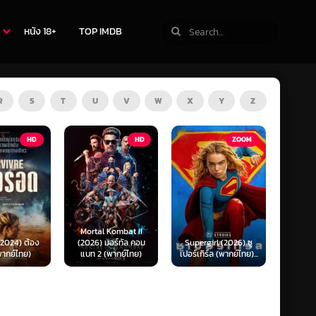
หนัง 18+
TOP IMDB
R
S
T
U
V
W
X
Y
Z
HD
ZOOM
HD
The Thursday
 Kombat II
Murder Club (2025)
Exhum
มอร์ทัล คอม
Supergirl (2026) ซู
ชมรมไขคดีฆาตกรรมวัน
มันข
(พากย์ไทย)
เปอร์เกิร์ล (พากย์ไทย)...
พฤหัส...
(พ