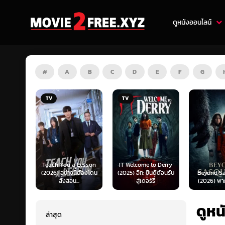
ดูหนังออนไลน์
#
A
B
C
D
E
F
G
TV
HD
 Lesson
IT Welcome to Derry
Mufasa: 
ี้ต้องโดน
(2025) อิท: ยินดีต้อนรับ
Beyond Sasquatch
King (202
..
สู่เดอร์รี่
(2026) พากย์ไทย 1X
เดอะ ไลอ้
ดูห
ล่าสุด