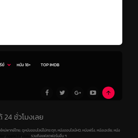
รีย์
หนัง 18+
TOP IMDB
้ 24 ชั่วโมงเลย
ใหม่พากย์ไทย, ดูหนังออนไลน์ไม่กระตุก, หนังออนไลน์HD, หนังฝรั่ง, หนังเอเชีย, หนัง
deo
,
Apple TV
,
Hulu
รวมถึงแฟลตฟอร์มอื่น ๆ