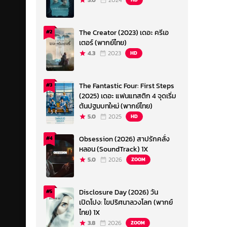
5.0
2024
The Creator (2023) เดอะ ครีเอ
#2
เตอร์ (พากย์ไทย)
4.3
2023
HD
The Fantastic Four: First Steps
#3
(2025) เดอะ แฟนแทสติก 4 จุดเริ่ม
ต้นปฐมบทใหม่ (พากย์ไทย)
5.0
2025
HD
Obsession (2026) สาปรักคลั่ง
#4
หลอน (SoundTrack) 1X
5.0
2026
ZOOM
Disclosure Day (2026) วัน
#5
เปิดโปง: ไขปริศนาลวงโลก (พากย์
ไทย) 1X
3.8
2026
ZOOM