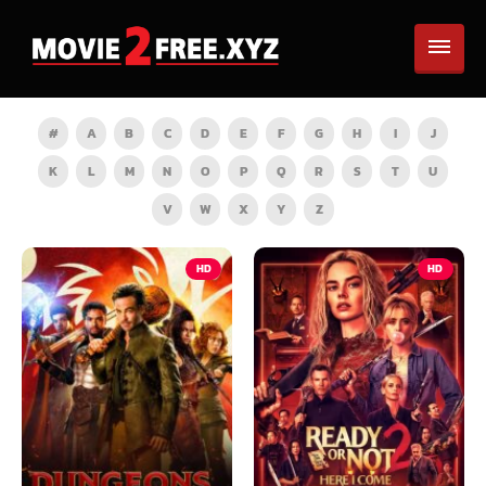
#
A
B
C
D
E
F
G
H
I
J
K
L
M
N
O
P
Q
R
S
T
U
V
W
X
Y
Z
HD
HD