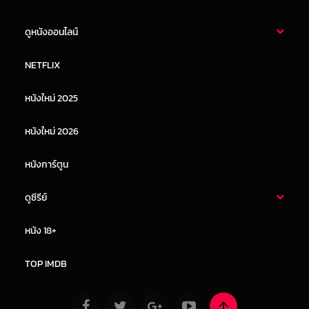
ดูหนังออนไลน์
หนังไทย
หนังฝรั่ง
NETFLIX
หนังเอเชีย
หนังเกาหลี
หนังใหม่ 2025
หนังจีน
หนังญี่ปุ่น
หนังใหม่ 2026
หนังการ์ตูน
ดูซีรีย์
ซีรี่ย์ไทย
ซีรีย์จีน
หนัง 18+
ซีรีย์ฝรั่ง
ซีรีย์เกาหลี
TOP IMDB