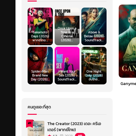
Once Upon a
Sakamoto
Time in a
Above &
Days (2026)
Cinema
Below (2026)
พากย์ไทย...
(2026)...
SoundTrack...
Spider-Man:
I Want Your
One Night
Brand New
Sex (2026)
Only (2026)
Day (2026)...
SoundTrack...
ซับไทย...
Ganymed
คนดูเยอะที่สุด
The Creator (2023) เดอะ ครีเอ
#1
เตอร์ (พากย์ไทย)
HD