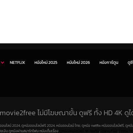
NETFLIX
หนังใหม่ 2025
หนังใหม่ 2026
หนังการ์ตูน
ดูซี
movie2free ไม่มีโฆษณาขั้น ดูฟรี ทั้ง HD 4K ดูได
งออนไลน์ 2024, ดูหนังออนไลน์ฟรี 2024, หนังออนไลน์ ไทย, ดูหนัง netflix หนังออนไลน์ฟรี, ดูหนัง
สียเงิน ดูหนังผ่านสมาร์ทโฟน หนังเต็มเรื่อง
ดูหนังออนไลน์ฟรี 4K
Netfilx
,
DisneyPlus
,
Prime Vi