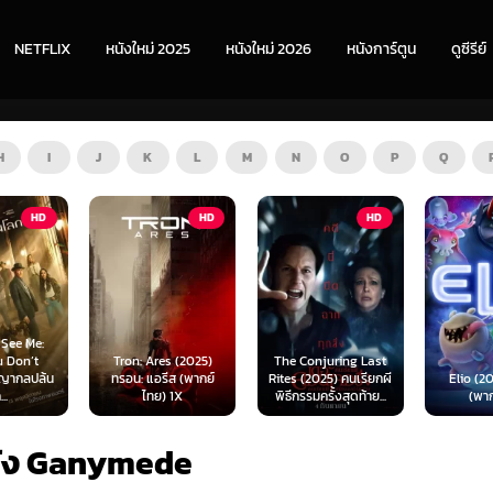
NETFLIX
หนังใหม่ 2025
หนังใหม่ 2026
หนังการ์ตูน
ดูซีรีย์
H
I
J
K
L
M
N
O
P
Q
HD
HD
HD
s (2025)
The Conjuring Last
Spider-
ีส (พากย์
Rites (2025) คนเรียกผี
Elio (2025) เอลิโอ
New Day
 1X
พิธีกรรมครั้งสุดท้าย...
(พากย์ไทย)
เดอร์-แม
นัง Ganymede