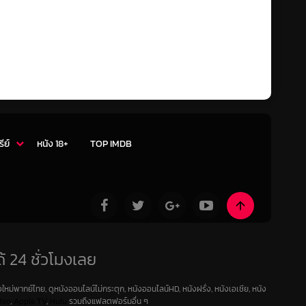
รีย์
หนัง 18+
TOP IMDB
้ 24 ชั่วโมงเลย
ใหม่พากย์ไทย, ดูหนังออนไลน์ไม่กระตุก, หนังออนไลน์HD, หนังฝรั่ง, หนังเอเชีย, หนัง
deo
,
Apple TV
,
Hulu
รวมถึงแฟลตฟอร์มอื่น ๆ