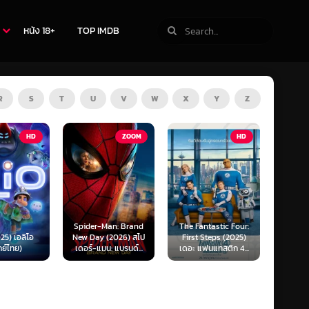
หนัง 18+
TOP IMDB
R
S
T
U
V
W
X
Y
Z
ZOOM
HD
HD
Man: Brand
The Fantastic Four:
Kraken (2025) คราเคน
Oppenh
 (2026) สไป
First Steps (2025)
เลื้อยสยอง 20,000
ออพเพนไ
น: แบรนด์...
เดอะ แฟนแทสติก 4...
โยชน์...