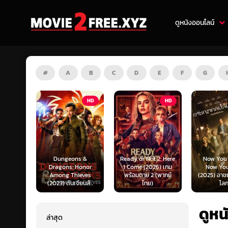
ดูหนังออนไลน์
#
A
B
C
D
E
F
G
HD
HD
HD
s &
Ready or Not 2: Here
Now You See Me:
Honor
I Come (2026) เกม
Now You Don’t
Tron: Are
ieves
พร้อมตาย 2 (พากย์
(2025) อาชญากลปล้น
ทรอน: แอร
ยนส์...
ไทย)
โลก...
ไทย)
ดูห
ล่าสุด