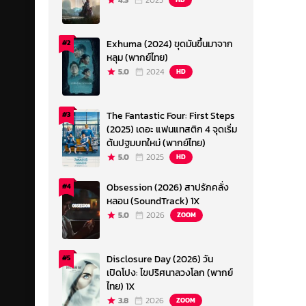
4.3
2023
Exhuma (2024) ขุดมันขึ้นมาจาก
#2
หลุม (พากย์ไทย)
5.0
2024
HD
The Fantastic Four: First Steps
#3
(2025) เดอะ แฟนแทสติก 4 จุดเริ่ม
ต้นปฐมบทใหม่ (พากย์ไทย)
5.0
2025
HD
Obsession (2026) สาปรักคลั่ง
#4
หลอน (SoundTrack) 1X
5.0
2026
ZOOM
Disclosure Day (2026) วัน
#5
เปิดโปง: ไขปริศนาลวงโลก (พากย์
ไทย) 1X
3.8
2026
ZOOM