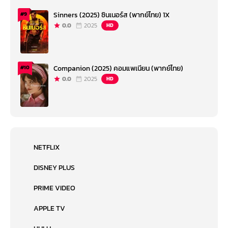
Sinners (2025) ซินเนอร์ส (พากย์ไทย) 1X
#9
0.0
2025
HD
Companion (2025) คอมแพเนียน (พากย์ไทย)
#10
0.0
2025
HD
NETFLIX
DISNEY PLUS
PRIME VIDEO
APPLE TV