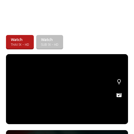
Watch
Watch
THAI 1X - HD
SUB 1X - HD