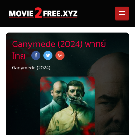
Ganymede (2024) พากย์
ไทย
Ganymede (2024)