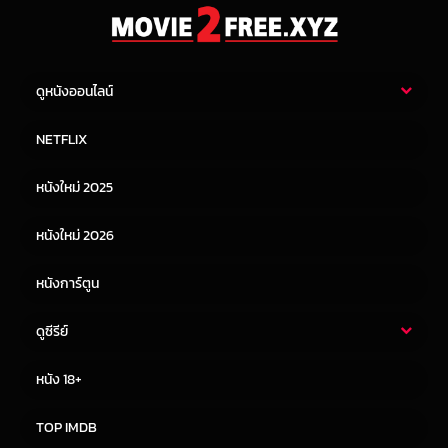
ดูหนังออนไลน์
หนังไทย
หนังฝรั่ง
NETFLIX
หนังเอเชีย
หนังเกาหลี
หนังใหม่ 2025
หนังจีน
หนังญี่ปุ่น
หนังใหม่ 2026
หนังการ์ตูน
ดูซีรีย์
ซีรี่ย์ไทย
ซีรีย์จีน
หนัง 18+
ซีรีย์ฝรั่ง
ซีรีย์เกาหลี
TOP IMDB