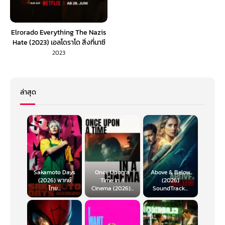
Elrorado Everything The Nazis
Hate (2023) เอลโดราโด สิ่งที่นาซี
เกลียด (ซับไทย)
2023
ล่าสุด
Sakamoto Days
Once Upon a
Above & Below
(2026) พากย์
Time in a
(2026)
ไทย...
Cinema (2026)...
SoundTrack...