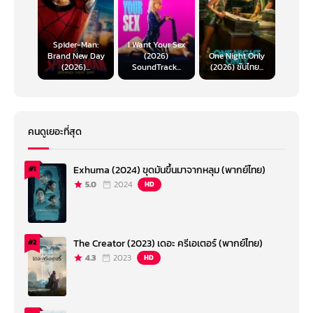
Spider-Man:
I Want Your Sex
Brand New Day
(2026)
One Night Only
(2026)...
SoundTrack...
(2026) ซับไทย...
คนดูเยอะที่สุด
Exhuma (2024) ขุดมันขึ้นมาจากหลุม (พากย์ไทย)
#1
5.0
2024
HD
The Creator (2023) เดอะ ครีเอเตอร์ (พากย์ไทย)
#2
4.3
2023
HD