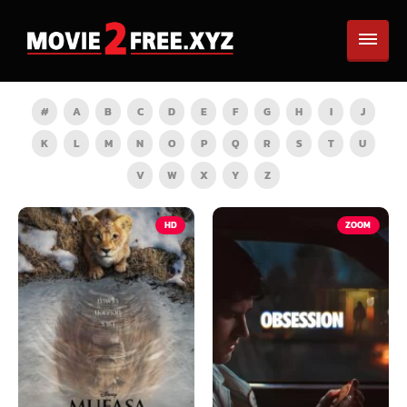
#
A
B
C
D
E
F
G
H
I
J
K
L
M
N
O
P
Q
R
S
T
U
V
W
X
Y
Z
HD
ZOOM