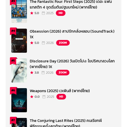
The Fantastic Four: First Steps (2025) เดอะ แฟน
#3
แทสติก 4 จุดเริ่มต้นปฐมบทใหม่ (พากย์ไทย)
5.0
2025
HD
Obsession (2026) สาปรักคลั่งหลอน (SoundTrack)
#4
1X
5.0
2026
ZOOM
Disclosure Day (2026) วันเปิดโปง: ไขปริศนาลวงโลก
#5
(พากย์ไทย) 1X
3.8
2026
ZOOM
Weapons (2025) เวเพินส์ (พากย์ไทย)
#6
0.0
2025
HD
The Conjuring Last Rites (2025) คนเรียกผี
#7
พิธีกรรมครั้งสุดท้าย (พากย์ไทย)