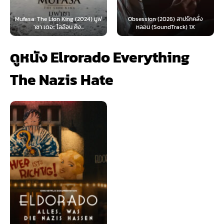
 Lion King (2024) มูฟ
Obsession (2026) สาปรักคลั่ง
Survive (2024)
อะ ไลอ้อน คิง...
หลอน (SoundTrack) 1X
ไ
ดูหนัง Elrorado Everything
The Nazis Hate