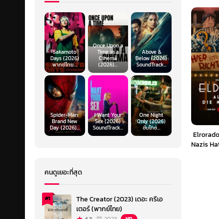
Once Upon a
Sakamoto
Time in a
Above &
Days (2026)
Cinema
Below (2026)
พากย์ไทย...
(2026)...
SoundTrack...
Spider-Man:
I Want Your
One Night
Brand New
Sex (2026)
Only (2026)
Day (2026)...
SoundTrack...
ซับไทย...
Elrorad
Nazis Ha
โด สิ่งที่
คนดูเยอะที่สุด
The Creator (2023) เดอะ ครีเอ
#1
เตอร์ (พากย์ไทย)
HD