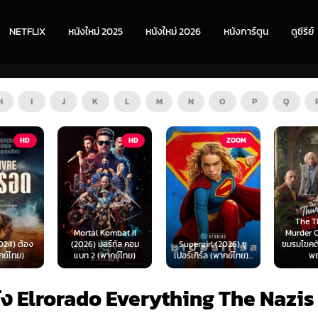
NETFLIX
หนังใหม่ 2025
หนังใหม่ 2026
หนังการ์ตูน
ดูซีรีย์
H
I
J
K
L
M
N
O
P
Q
HD
ZOOM
HD
The Thursday
ombat II
Murder Club (2025)
Exhuma 
ร์ทัล คอม
Supergirl (2026) ซู
ชมรมไขคดีฆาตกรรมวัน
มันขึ้
ากย์ไทย)
เปอร์เกิร์ล (พากย์ไทย)...
พฤหัส...
(พา
ัง Elrorado Everything The Nazis