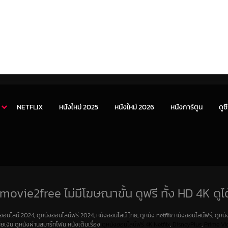
NETFLIX
หนังใหม่ 2025
หนังใหม่ 2026
หนังการ์ตูน
ดูซี
movie2free ไม่มีโฆษณาขั้น ดูฟรี ทั้ง HD 4K ดูได
งออนไลน์ 2024, ดูหนังออนไลน์ฟรี 2024, หนังออนไลน์ ไทย, ดูหนัง netflix หนังออนไลน์ฟรี, ดูหนัง
สียเงิน ดูหนังผ่านสมาร์ทโฟน หนังเต็มเรื่อง
ดูหนังออนไลน์ฟรี 4K
Netfilx
,
DisneyPlus
,
Prime Vi