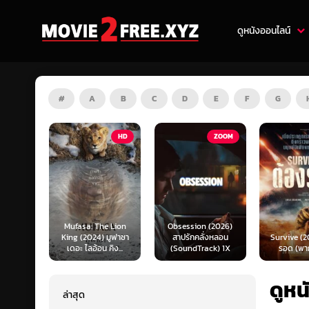
ดูหนังออนไลน์
#
A
B
C
D
E
F
G
HD
ZOOM
HD
e Lion
Obsession (2026)
Mortal K
 มูฟาซา
สาปรักคลั่งหลอน
Survive (2024) ต้อง
(2026) มอ
คิง...
(SoundTrack) 1X
รอด (พากย์ไทย)
แบท 2 (พ
ดูหน
ล่าสุด