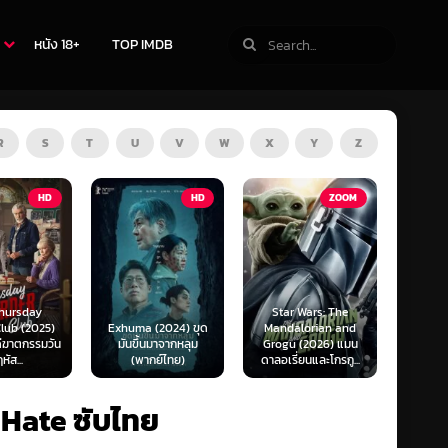
หนัง 18+
TOP IMDB
R
S
T
U
V
W
X
Y
Z
TV
HD
ZOOM
Star Wars: The
(2024) ขุด
Mandalorian and
The Last of Us
F1 The
นมาจากหลุม
Grogu (2026) แมน
Season 1-2 (2025)
F1 เดอะ
กย์ไทย)
ดาลอเรี่ยนและโกรกู...
เดอะ ลาสต์ ออฟ อัส
 Hate ซับไทย