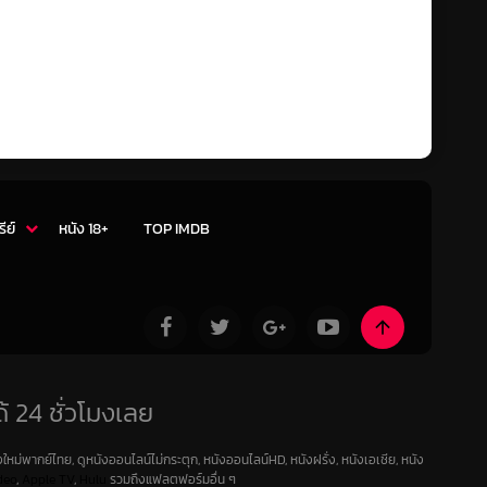
รีย์
หนัง 18+
TOP IMDB
้ 24 ชั่วโมงเลย
ใหม่พากย์ไทย, ดูหนังออนไลน์ไม่กระตุก, หนังออนไลน์HD, หนังฝรั่ง, หนังเอเชีย, หนัง
deo
,
Apple TV
,
Hulu
รวมถึงแฟลตฟอร์มอื่น ๆ