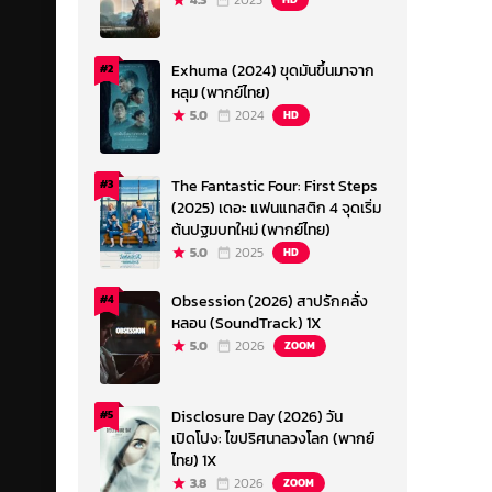
4.3
2023
Exhuma (2024) ขุดมันขึ้นมาจาก
#2
หลุม (พากย์ไทย)
5.0
2024
HD
The Fantastic Four: First Steps
#3
(2025) เดอะ แฟนแทสติก 4 จุดเริ่ม
ต้นปฐมบทใหม่ (พากย์ไทย)
5.0
2025
HD
Obsession (2026) สาปรักคลั่ง
#4
หลอน (SoundTrack) 1X
5.0
2026
ZOOM
Disclosure Day (2026) วัน
#5
เปิดโปง: ไขปริศนาลวงโลก (พากย์
ไทย) 1X
3.8
2026
ZOOM