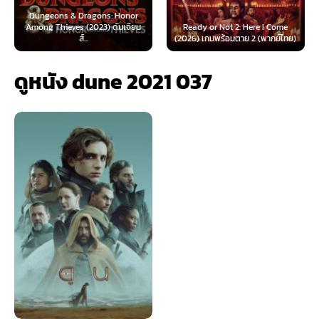
geons & Dragons: Honor
g Thieves (2023) ดันเจียน
Ready or Not 2: Here I Come
Now You 
ส์...
(2026) เกมพร้อมตาย 2 (พากย์ไทย)
(2025
ดูหนัง dune 2021 037