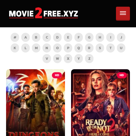
#
A
B
C
D
E
F
G
H
I
J
K
L
M
N
O
P
Q
R
S
T
U
V
W
X
Y
Z
HD
HD