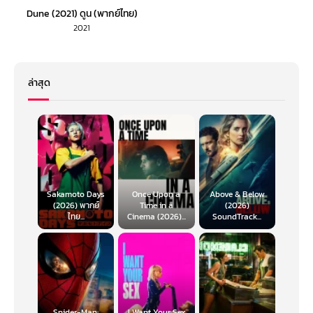
Dune (2021) ดูน (พากย์ไทย)
2021
ล่าสุด
Sakamoto Days
Once Upon a
Above & Below
(2026) พากย์
Time in a
(2026)
ไทย...
Cinema (2026)...
SoundTrack...
Spider-Man:
I Want Your Sex