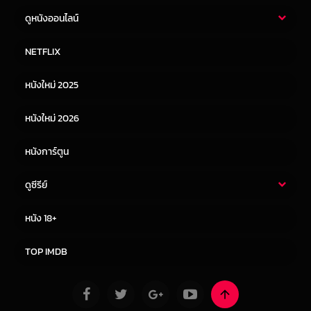
ดูหนังออนไลน์
หนังไทย
หนังฝรั่ง
NETFLIX
หนังเอเชีย
หนังเกาหลี
หนังใหม่ 2025
หนังจีน
หนังญี่ปุ่น
หนังใหม่ 2026
หนังการ์ตูน
ดูซีรีย์
ซีรี่ย์ไทย
ซีรีย์จีน
หนัง 18+
ซีรีย์ฝรั่ง
ซีรีย์เกาหลี
TOP IMDB