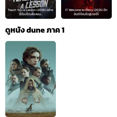
 You a Lesson (2026) อย่าง
IT Welcome to Derry (2025) อิท:
Beyond S
นี้ต้องโดนสั่งสอน...
ยินดีต้อนรับสู่เดอร์รี่
ดูหนัง dune ภาค 1