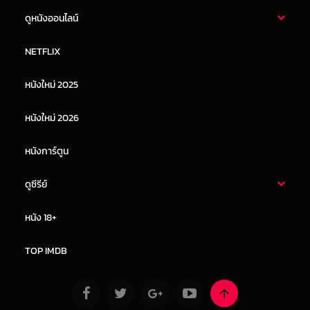
ดูหนังออนไลน์
หนังไทย
หนังฝรั่ง
NETFLIX
หนังเอเชีย
หนังเกาหลี
หนังใหม่ 2025
หนังจีน
หนังญี่ปุ่น
หนังใหม่ 2026
หนังการ์ตูน
ดูซีรีย์
ซีรี่ย์ไทย
ซีรีย์จีน
หนัง 18+
ซีรีย์ฝรั่ง
ซีรีย์เกาหลี
TOP IMDB