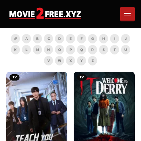
#
A
B
C
D
E
F
G
H
I
J
K
L
M
N
O
P
Q
R
S
T
U
V
W
X
Y
Z
TV