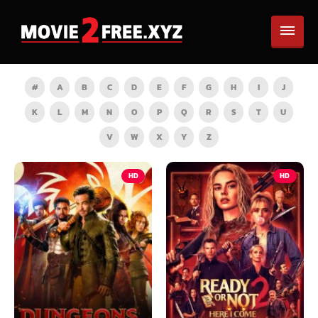
#
A
B
C
D
E
F
G
H
I
J
K
L
M
N
O
P
Q
R
S
T
U
V
W
X
Y
Z
HD
HD