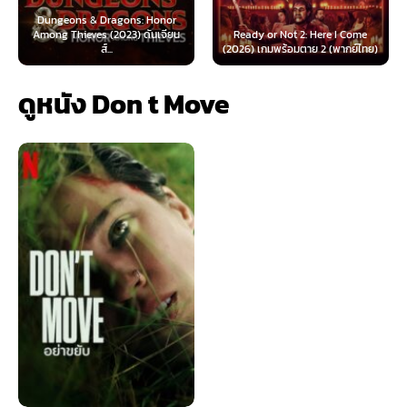
agons: Honor
2023) ดันเจียน
Ready or Not 2: Here I Come
Now You See Me: No
.
(2026) เกมพร้อมตาย 2 (พากย์ไทย)
(2025) อาชญากลปล
ดูหนัง Don t Move