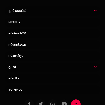
ดูหนังออนไลน์
หนังไทย
หนังฝรั่ง
NETFLIX
หนังเอเชีย
หนังเกาหลี
หนังใหม่ 2025
หนังจีน
หนังญี่ปุ่น
หนังใหม่ 2026
หนังการ์ตูน
ดูซีรีย์
ซีรี่ย์ไทย
ซีรีย์จีน
หนัง 18+
ซีรีย์ฝรั่ง
ซีรีย์เกาหลี
TOP IMDB