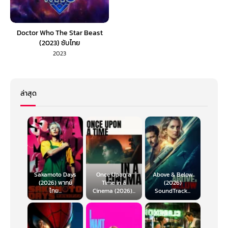
Doctor Who The Star Beast
(2023) ซับไทย
2023
ล่าสุด
Sakamoto Days
Once Upon a
Above & Below
(2026) พากย์
Time in a
(2026)
ไทย...
Cinema (2026)...
SoundTrack...