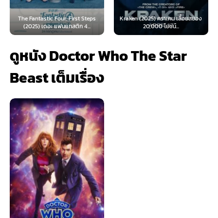
ic Four: First Steps
Kraken (2025) คราเคน เลื้อยสยอง
Oppenheimer (
ดอะ แฟนแทสติก 4...
20,000 โยชน์...
เมอร์ (
ดูหนัง Doctor Who The Star
Beast เต็มเรื่อง