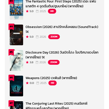
The Fantastic Four: First Steps (2025) เดอะ แฟน
#3
แทสติก 4 จุดเริ่มต้นปฐมบทใหม่ (พากย์ไทย)
5.0
2025
HD
Obsession (2026) สาปรักคลั่งหลอน (SoundTrack)
#4
1X
5.0
2026
ZOOM
Disclosure Day (2026) วันเปิดโปง: ไขปริศนาลวงโลก
#5
(พากย์ไทย) 1X
3.8
2026
ZOOM
Weapons (2025) เวเพินส์ (พากย์ไทย)
#6
0.0
2025
HD
The Conjuring Last Rites (2025) คนเรียกผี
#7
พิธีกรรมครั้งสุดท้าย (พากย์ไทย)