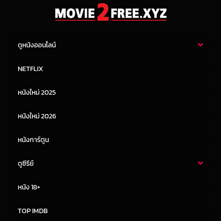
ดูหนังออนไลน์
หนังไทย
หนังฝรั่ง
NETFLIX
หนังเอเชีย
หนังเกาหลี
หนังใหม่ 2025
หนังจีน
หนังญี่ปุ่น
หนังใหม่ 2026
หนังการ์ตูน
ดูซีรีย์
ซีรี่ย์ไทย
ซีรีย์จีน
หนัง 18+
ซีรีย์ฝรั่ง
ซีรีย์เกาหลี
TOP IMDB