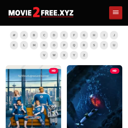
#
A
B
C
D
E
F
G
H
I
J
K
L
M
N
O
P
Q
R
S
T
U
V
W
X
Y
Z
HD
HD