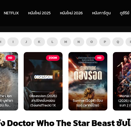
NETFLIX
หนังใหม่ 2025
หนังใหม่ 2026
หนังการ์ตูน
ดูซีรีย์
H
I
J
K
L
M
N
O
P
Q
ZOOM
HD
HD
n (2026)
Mortal Kombat II
ั่งหลอน
Survive (2024) ต้อง
(2026) มอร์ทัล คอม
Supergir
ack) 1X
รอด (พากย์ไทย)
แบท 2 (พากย์ไทย)
เปอร์เกิร์ล
ัง Doctor Who The Star Beast ซับ