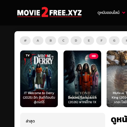
ดูหนังออนไลน์
#
A
B
C
D
E
F
G
HD
HD
o Derry
Mufasa: The Lion
Obsessio
ดีต้อนรับ
Beyond Sasquatch
King (2024) มูฟาซา
สาปรักคล
ี่
(2026) พากย์ไทย 1X
เดอะ ไลอ้อน คิง...
(SoundTr
ดูหน
ล่าสุด