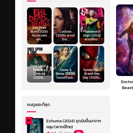
Evil Dead
Burn (2026)
Lockbox
Sakamoto
ผีอมตะแผด
(2026) พากย์
Days (2026)
เผา...
ไทย...
พากย์ไทย...
Once Upon a
Time in a
Above &
Spider-Man:
Cinema
Below (2026)
Brand New
(2026)...
SoundTrack...
Day (2026)...
Doctor
Beast
คนดูเยอะที่สุด
Exhuma (2024) ขุดมันขึ้นมาจาก
#1
หลุม (พากย์ไทย)
HD