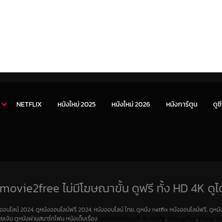
NETFLIX
หนังใหม่ 2025
หนังใหม่ 2026
หนังการ์ตูน
ดูซี
movie2free ไม่มีโฆษณาขั้น ดูฟรี ทั้ง HD 4K ดูได
งออนไลน์ 2024, ดูหนังออนไลน์ฟรี 2024, หนังออนไลน์ ไทย, ดูหนัง netflix หนังออนไลน์ฟรี, ดูหนัง
สียเงิน ดูหนังผ่านสมาร์ทโฟน หนังเต็มเรื่อง
ดูหนังออนไลน์ฟรี 4K
Netfilx
,
DisneyPlus
,
Prime Vi