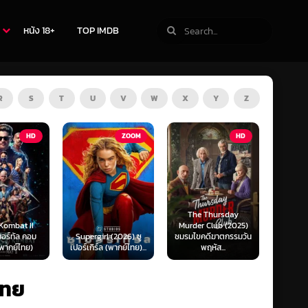
หนัง 18+
TOP IMDB
R
S
T
U
V
W
X
Y
Z
ZOOM
HD
HD
The Thursday
Star
Murder Club (2025)
Exhuma (2024) ขุด
Mand
l (2026) ซู
ชมรมไขคดีฆาตกรรมวัน
มันขึ้นมาจากหลุม
Grogu
 (พากย์ไทย)...
พฤหัส...
(พากย์ไทย)
ดาลอเรี
ไทย