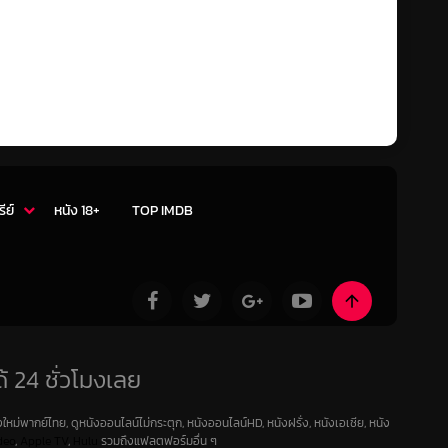
รีย์
หนัง 18+
TOP IMDB
้ 24 ชั่วโมงเลย
ใหม่พากย์ไทย, ดูหนังออนไลน์ไม่กระตุก, หนังออนไลน์HD, หนังฝรั่ง, หนังเอเชีย, หนัง
deo
,
Apple TV
,
Hulu
รวมถึงแฟลตฟอร์มอื่น ๆ