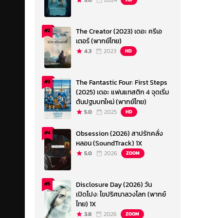
5.0
2024
The Creator (2023) เดอะ ครีเอ
#2
เตอร์ (พากย์ไทย)
4.3
2023
HD
The Fantastic Four: First Steps
#3
(2025) เดอะ แฟนแทสติก 4 จุดเริ่ม
ต้นปฐมบทใหม่ (พากย์ไทย)
5.0
2025
HD
Obsession (2026) สาปรักคลั่ง
#4
หลอน (SoundTrack) 1X
5.0
2026
ZOOM
Disclosure Day (2026) วัน
#5
เปิดโปง: ไขปริศนาลวงโลก (พากย์
ไทย) 1X
3.8
2026
ZOOM