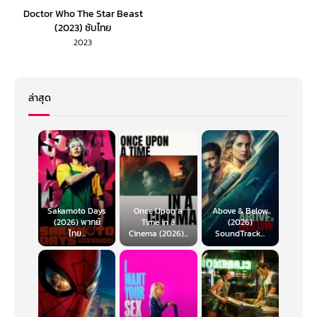
Doctor Who The Star Beast
(2023) ซับไทย
2023
ล่าสุด
Sakamoto Days
Once Upon a
Above & Below
(2026) พากย์
Time in a
(2026)
ไทย...
Cinema (2026)...
SoundTrack...