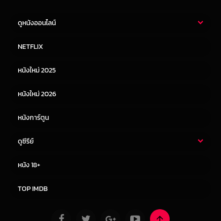
ดูหนังออนไลน์
หนังไทย
หนังฝรั่ง
NETFLIX
หนังเอเชีย
หนังเกาหลี
หนังใหม่ 2025
หนังจีน
หนังญี่ปุ่น
หนังใหม่ 2026
หนังการ์ตูน
ดูซีรีย์
ซีรี่ย์ไทย
ซีรีย์จีน
หนัง 18+
ซีรีย์ฝรั่ง
ซีรีย์เกาหลี
TOP IMDB