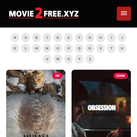
#
A
B
C
D
E
F
G
H
I
J
K
L
M
N
O
P
Q
R
S
T
U
V
W
X
Y
Z
HD
ZOOM