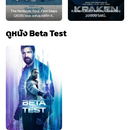
ic Four: First Steps
Kraken (2025) คราเคน เลื้อยสยอง
Oppenheimer (
ดอะ แฟนแทสติก 4...
20,000 โยชน์...
เมอร์ (
ดูหนัง Beta Test