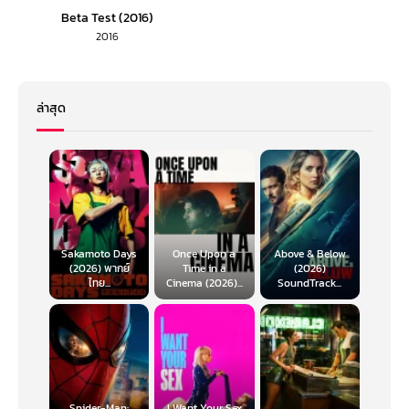
Beta Test (2016)
2016
ล่าสุด
Sakamoto Days
Once Upon a
Above & Below
(2026) พากย์
Time in a
(2026)
ไทย...
Cinema (2026)...
SoundTrack...
Spider-Man:
I Want Your Sex