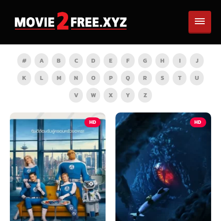
#
A
B
C
D
E
F
G
H
I
J
K
L
M
N
O
P
Q
R
S
T
U
V
W
X
Y
Z
HD
HD