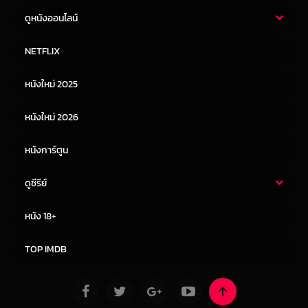
ดูหนังออนไลน์
หนังไทย
หนังฝรั่ง
NETFLIX
หนังเอเชีย
หนังเกาหลี
หนังใหม่ 2025
หนังจีน
หนังญี่ปุ่น
หนังใหม่ 2026
หนังการ์ตูน
ดูซีรีย์
ซีรี่ย์ไทย
ซีรีย์จีน
หนัง 18+
ซีรีย์ฝรั่ง
ซีรีย์เกาหลี
TOP IMDB