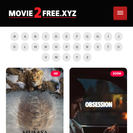
#
A
B
C
D
E
F
G
H
I
J
K
L
M
N
O
P
Q
R
S
T
U
V
W
X
Y
Z
HD
ZOOM