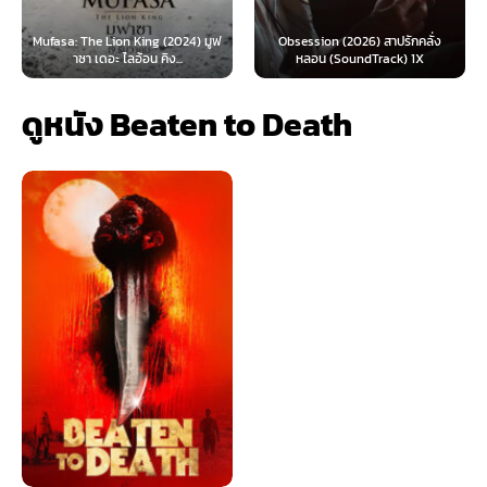
: The Lion King (2024) มูฟ
Obsession (2026) สาปรักคลั่ง
Survive 
าซา เดอะ ไลอ้อน คิง...
หลอน (SoundTrack) 1X
ดูหนัง Beaten to Death