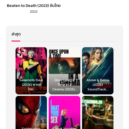
Beaten to Death (2023) ซับไทย
2022
ล่าสุด
Sakamoto Days
Once Upon a
Above & Below
(2026) พากย์
Time in a
(2026)
ไทย...
Cinema (2026)...
SoundTrack...
Spider-Man:
I Want Your Sex