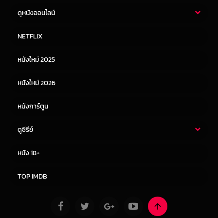
ดูหนังออนไลน์
หนังไทย
หนังฝรั่ง
NETFLIX
หนังเอเชีย
หนังเกาหลี
หนังใหม่ 2025
หนังจีน
หนังญี่ปุ่น
หนังใหม่ 2026
หนังการ์ตูน
ดูซีรีย์
ซีรี่ย์ไทย
ซีรีย์จีน
หนัง 18+
ซีรีย์ฝรั่ง
ซีรีย์เกาหลี
TOP IMDB