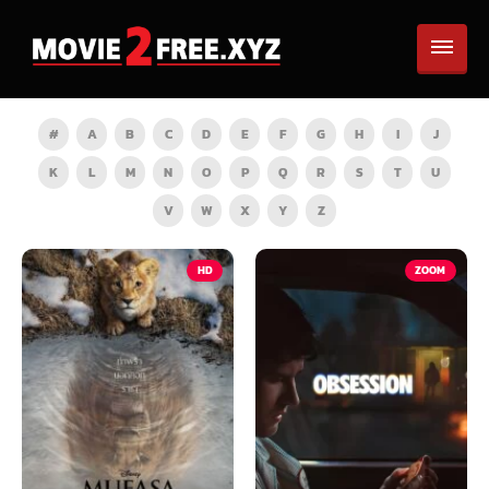
#
A
B
C
D
E
F
G
H
I
J
K
L
M
N
O
P
Q
R
S
T
U
V
W
X
Y
Z
HD
ZOOM