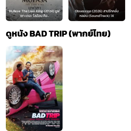
: The Lion King (2024) มูฟ
Obsession (2026) สาปรักคลั่ง
Survive 
าซา เดอะ ไลอ้อน คิง...
หลอน (SoundTrack) 1X
ดูหนัง BAD TRIP (พากย์ไทย)