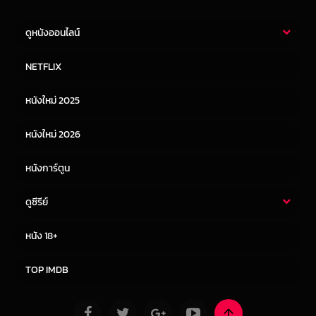
ดูหนังออนไลน์
หนังไทย
หนังฝรั่ง
NETFLIX
หนังเอเชีย
หนังเกาหลี
หนังใหม่ 2025
หนังจีน
หนังญี่ปุ่น
หนังใหม่ 2026
หนังการ์ตูน
ดูซีรีย์
ซีรี่ย์ไทย
ซีรีย์จีน
หนัง 18+
ซีรีย์ฝรั่ง
ซีรีย์เกาหลี
TOP IMDB