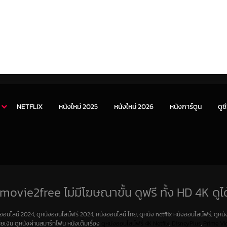
NETFLIX
หนังใหม่ 2025
หนังใหม่ 2026
หนังการ์ตูน
ดูซี
movie2free ไม่มีโฆษณาขั้น ดูฟรี ทั้ง HD 4K ดูได
งออนไลน์ 2024, ดูหนังออนไลน์ฟรี 2024, หนังออนไลน์ ไทย, ดูหนัง netflix หนังออนไลน์ฟรี, ดูหนัง
สียเงิน ดูหนังผ่านสมาร์ทโฟน หนังเต็มเรื่อง
ดูหนังออนไลน์ฟรี 4K
Netfilx
,
DisneyPlus
,
Prime Vi