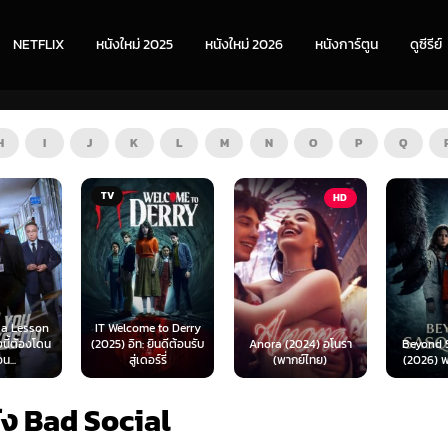
NETFLIX
หนังใหม่ 2025
หนังใหม่ 2026
หนังการ์ตูน
ดูซีรีย์
H
I
J
K
L
M
N
O
P
Q
TV
HD
HD
IT Welcome to Derry
(2025) อิท: ยินดีต้อนรับ
Anora (2024) อโนรา
Beyond Sasquatch
สู่เดอร์รี่
(พากย์ไทย)
(2026) พากย์ไทย 1X
ัง Bad Social