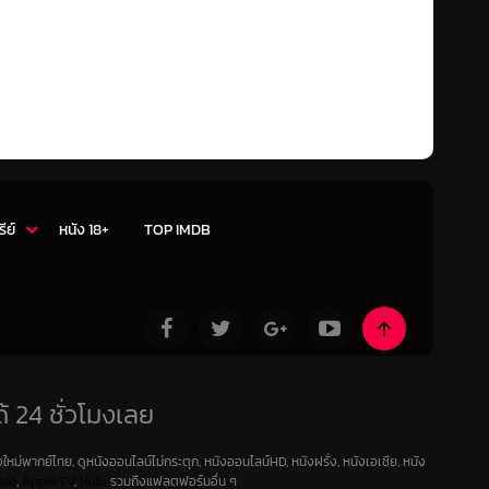
รีย์
หนัง 18+
TOP IMDB
้ 24 ชั่วโมงเลย
ใหม่พากย์ไทย, ดูหนังออนไลน์ไม่กระตุก, หนังออนไลน์HD, หนังฝรั่ง, หนังเอเชีย, หนัง
deo
,
Apple TV
,
Hulu
รวมถึงแฟลตฟอร์มอื่น ๆ