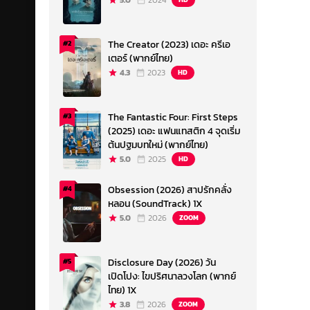
5.0
2024
The Creator (2023) เดอะ ครีเอ
#2
เตอร์ (พากย์ไทย)
4.3
2023
HD
The Fantastic Four: First Steps
#3
(2025) เดอะ แฟนแทสติก 4 จุดเริ่ม
ต้นปฐมบทใหม่ (พากย์ไทย)
5.0
2025
HD
Obsession (2026) สาปรักคลั่ง
#4
หลอน (SoundTrack) 1X
5.0
2026
ZOOM
Disclosure Day (2026) วัน
#5
เปิดโปง: ไขปริศนาลวงโลก (พากย์
ไทย) 1X
3.8
2026
ZOOM