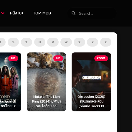
หนัง 18+
TOP IMDB
R
S
T
U
V
W
X
Y
Z
HD
ZOOM
HD
Mufasa: The Lion
Obsession (2026)
King (2024) มูฟาซา
สาปรักคลั่งหลอน
Survive (2024) ต้อง
เดอะ ไลอ้อน คิง...
(SoundTrack) 1X
รอด (พากย์ไทย)