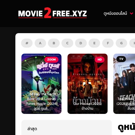
ดูหนังออนไลน์
#
A
B
C
D
E
F
G
TV
ZOOM
HD
The Day the Earth
Blew Up A Looney
Teach You a Lesson
Tunes Movie (2024)
Our House (2025)
(2026) อย่างนี้ต้องโดน
ลูนี่ย์ ทูนส์...
ข้างบ้าน
สั่งสอน...
ดูหน
ล่าสุด