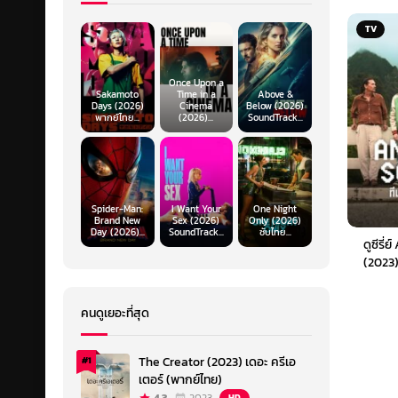
TV
Once Upon a
Sakamoto
Time in a
Above &
Days (2026)
Cinema
Below (2026)
พากย์ไทย...
(2026)...
SoundTrack...
Spider-Man:
I Want Your
One Night
Brand New
Sex (2026)
Only (2026)
Day (2026)...
SoundTrack...
ซับไทย...
ดูซีรี
(2023)
คนดูเยอะที่สุด
The Creator (2023) เดอะ ครีเอ
#1
เตอร์ (พากย์ไทย)
HD