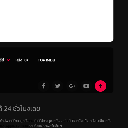
รีย์
หนัง 18+
TOP IMDB
้ 24 ชั่วโมงเลย
ใหม่พากย์ไทย, ดูหนังออนไลน์ไม่กระตุก, หนังออนไลน์HD, หนังฝรั่ง, หนังเอเชีย, หนัง
deo
,
Apple TV
,
Hulu
รวมถึงแฟลตฟอร์มอื่น ๆ