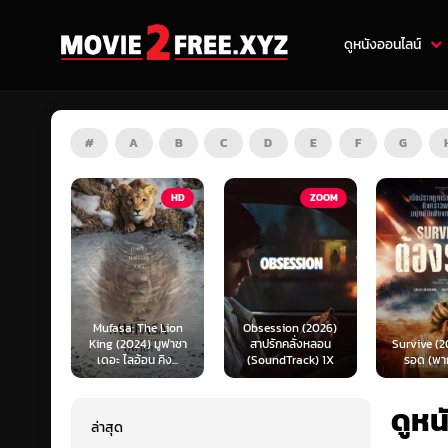
ดูหนังออนไลน์
#
A
B
C
D
E
F
G
HD
ZOOM
HD
e Lion
Obsession (2026)
Mortal K
 มูฟาซา
สาปรักคลั่งหลอน
Survive (2024) ต้อง
(2026) มอ
คิง...
(SoundTrack) 1X
รอด (พากย์ไทย)
แบท 2 (พ
ดูห
ล่าสุด