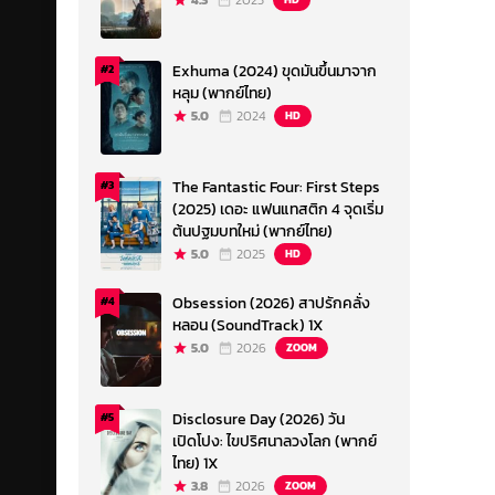
4.3
2023
Exhuma (2024) ขุดมันขึ้นมาจาก
#2
หลุม (พากย์ไทย)
5.0
2024
HD
The Fantastic Four: First Steps
#3
(2025) เดอะ แฟนแทสติก 4 จุดเริ่ม
ต้นปฐมบทใหม่ (พากย์ไทย)
5.0
2025
HD
Obsession (2026) สาปรักคลั่ง
#4
หลอน (SoundTrack) 1X
5.0
2026
ZOOM
Disclosure Day (2026) วัน
#5
เปิดโปง: ไขปริศนาลวงโลก (พากย์
ไทย) 1X
3.8
2026
ZOOM