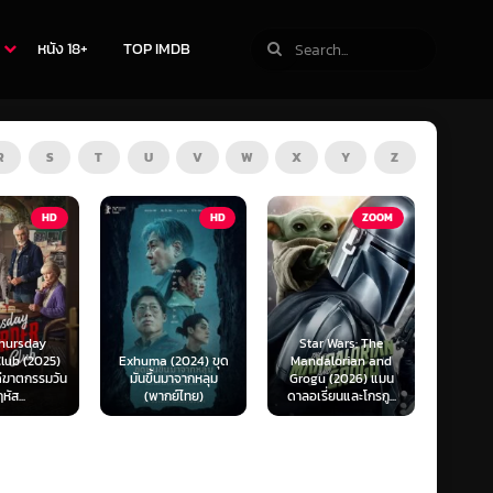
หนัง 18+
TOP IMDB
R
S
T
U
V
W
X
Y
Z
TV
HD
ZOOM
Star Wars: The
(2024) ขุด
Mandalorian and
The Last of Us
F1 The
นมาจากหลุม
Grogu (2026) แมน
Season 1-2 (2025)
F1 เดอะ
กย์ไทย)
ดาลอเรี่ยนและโกรกู...
เดอะ ลาสต์ ออฟ อัส