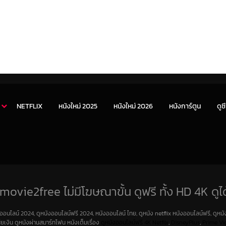
NETFLIX
หนังใหม่ 2025
หนังใหม่ 2026
หนังการ์ตูน
ดูซี
movie2free ไม่มีโฆษณาขั้น ดูฟรี ทั้ง HD 4K ดูได
งออนไลน์ 2024, ดูหนังออนไลน์ฟรี 2024, หนังออนไลน์ ไทย, ดูหนัง netflix หนังออนไลน์ฟรี, ดูหนัง
สียเงิน ดูหนังผ่านสมาร์ทโฟน หนังเต็มเรื่อง
ดูหนังออนไลน์ฟรี 4K
Netfilx
,
DisneyPlus
,
Prime Vi