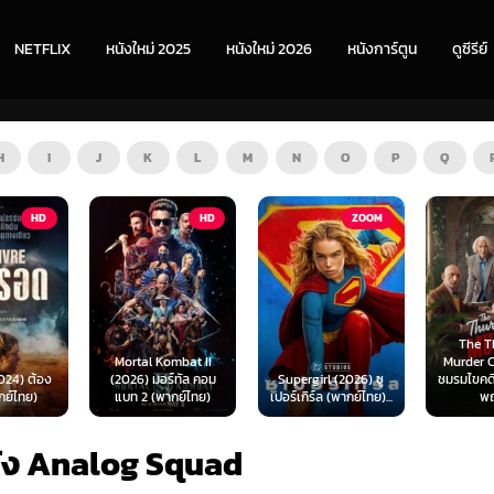
NETFLIX
หนังใหม่ 2025
หนังใหม่ 2026
หนังการ์ตูน
ดูซีรีย์
H
I
J
K
L
M
N
O
P
Q
HD
ZOOM
HD
The Thursday
ombat II
Murder Club (2025)
Exhuma 
ร์ทัล คอม
Supergirl (2026) ซู
ชมรมไขคดีฆาตกรรมวัน
มันขึ้
ากย์ไทย)
เปอร์เกิร์ล (พากย์ไทย)...
พฤหัส...
(พา
นัง Analog Squad