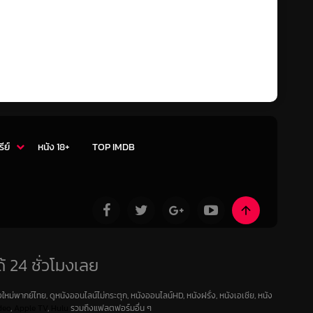
รีย์
หนัง 18+
TOP IMDB
้ 24 ชั่วโมงเลย
ใหม่พากย์ไทย, ดูหนังออนไลน์ไม่กระตุก, หนังออนไลน์HD, หนังฝรั่ง, หนังเอเชีย, หนัง
deo
,
Apple TV
,
Hulu
รวมถึงแฟลตฟอร์มอื่น ๆ