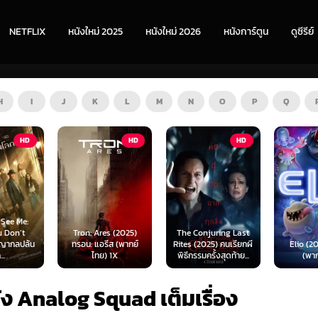
NETFLIX
หนังใหม่ 2025
หนังใหม่ 2026
หนังการ์ตูน
ดูซีรีย์
H
I
J
K
L
M
N
O
P
Q
HD
HD
HD
s (2025)
The Conjuring Last
Spider-
ีส (พากย์
Rites (2025) คนเรียกผี
Elio (2025) เอลิโอ
New Day 
 1X
พิธีกรรมครั้งสุดท้าย...
(พากย์ไทย)
เดอร์-แม
ัง Analog Squad เต็มเรื่อง