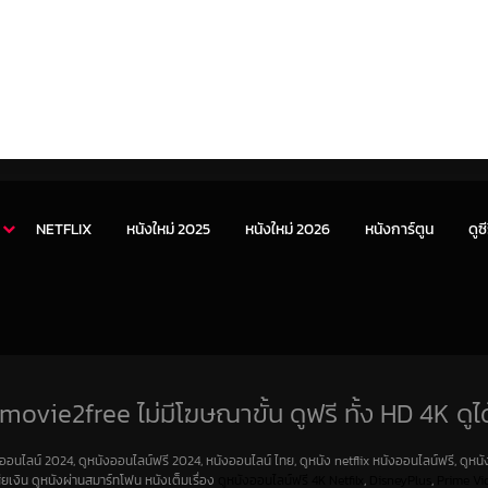
NETFLIX
หนังใหม่ 2025
หนังใหม่ 2026
หนังการ์ตูน
ดูซี
movie2free ไม่มีโฆษณาขั้น ดูฟรี ทั้ง HD 4K ดูได
งออนไลน์ 2024, ดูหนังออนไลน์ฟรี 2024, หนังออนไลน์ ไทย, ดูหนัง netflix หนังออนไลน์ฟรี, ดูหนัง
สียเงิน ดูหนังผ่านสมาร์ทโฟน หนังเต็มเรื่อง
ดูหนังออนไลน์ฟรี 4K
Netfilx
,
DisneyPlus
,
Prime Vi