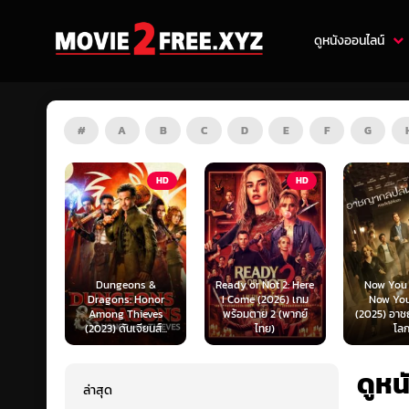
ดูหนังออนไลน์
#
A
B
C
D
E
F
G
HD
HD
HD
s &
Ready or Not 2: Here
Now You See Me:
Honor
I Come (2026) เกม
Now You Don’t
Tron: Are
ieves
พร้อมตาย 2 (พากย์
(2025) อาชญากลปล้น
ทรอน: แอร
ยนส์...
ไทย)
โลก...
ไทย)
ดูหน
ล่าสุด