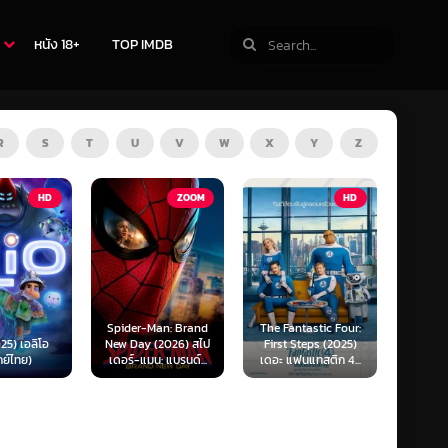
หนัง 18+
TOP IMDB
R
S
T
U
V
W
X
Y
Z
ZOOM
HD
HD
Man: Brand
The Fantastic Four:
Kraken (2025) คราเคน
Oppenh
(2026) สไป
First Steps (2025)
เลื้อยสยอง 20,000
ออพเพนไ
น: แบรนด์...
เดอะ แฟนแทสติก 4...
โยชน์...