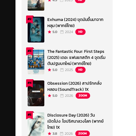
4.3
2023
Exhuma (2024) ขุดมันขึ้นมาจาก
#2
หลุม (พากย์ไทย)
5.0
2024
HD
The Fantastic Four: First Steps
#3
(2025) เดอะ แฟนแทสติก 4 จุดเริ่ม
ต้นปฐมบทใหม่ (พากย์ไทย)
5.0
2025
HD
Obsession (2026) สาปรักคลั่ง
#4
หลอน (SoundTrack) 1X
5.0
2026
ZOOM
Disclosure Day (2026) วัน
#5
เปิดโปง: ไขปริศนาลวงโลก (พากย์
ไทย) 1X
3.8
2026
ZOOM