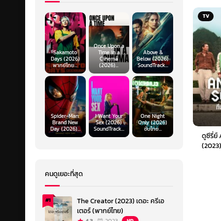
TV
Once Upon a
Sakamoto
Time in a
Above &
Days (2026)
Cinema
Below (2026)
พากย์ไทย...
(2026)...
SoundTrack...
Spider-Man:
I Want Your
One Night
Brand New
Sex (2026)
Only (2026)
Day (2026)...
SoundTrack...
ซับไทย...
ดูซีรี
(2023)
คนดูเยอะที่สุด
The Creator (2023) เดอะ ครีเอ
#1
เตอร์ (พากย์ไทย)
HD