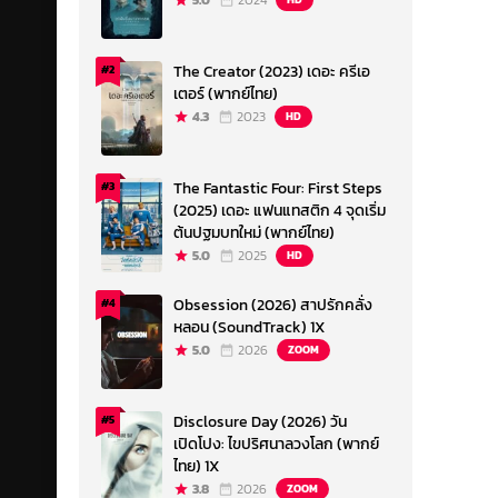
5.0
2024
The Creator (2023) เดอะ ครีเอ
#2
เตอร์ (พากย์ไทย)
4.3
2023
HD
The Fantastic Four: First Steps
#3
(2025) เดอะ แฟนแทสติก 4 จุดเริ่ม
ต้นปฐมบทใหม่ (พากย์ไทย)
5.0
2025
HD
Obsession (2026) สาปรักคลั่ง
#4
หลอน (SoundTrack) 1X
5.0
2026
ZOOM
Disclosure Day (2026) วัน
#5
เปิดโปง: ไขปริศนาลวงโลก (พากย์
ไทย) 1X
3.8
2026
ZOOM