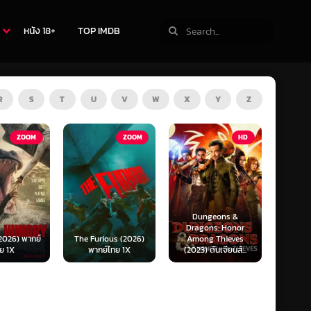
หนัง 18+
TOP IMDB
R
S
T
U
V
W
X
Y
Z
ZOOM
HD
HD
Dungeons &
Ready or Not 2: Here
Now 
Dragons: Honor
I Come (2026) เกม
Now
ous (2026)
Among Thieves
พร้อมตาย 2 (พากย์
(2025)
์ไทย 1X
(2023) ดันเจียนส์...
ไทย)