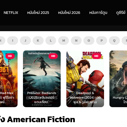
NETFLIX
หนังใหม่ 2025
หนังใหม่ 2026
หนังการ์ตูน
ดูซีรีย์
H
I
J
K
L
M
N
O
P
Q
HD
HD
ZOOM
 Badlands
Deadpool &
ีเดเตอร์:
Wolverine (2024) เดด
Hungry (2026) พากย์
The Furi
่อน...
พูล & วูล์ฟเวอรีน
ไทย 1X
พากย
ัง American Fiction