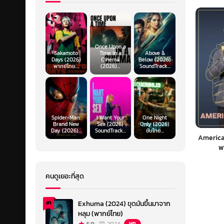
Once Upon a
Sakamoto
Time in a
Above &
Days (2026)
Cinema
Below (2026)
พากย์ไทย...
(2026)...
SoundTrack...
Spider-Man:
I Want Your
One Night
Brand New
Sex (2026)
Only (2026)
Day (2026)...
SoundTrack...
ซับไทย...
America
พ
คนดูเยอะที่สุด
Exhuma (2024) ขุดมันขึ้นมาจาก
#1
หลุม (พากย์ไทย)
HD