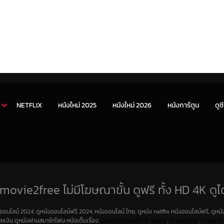
NETFLIX
หนังใหม่ 2025
หนังใหม่ 2026
หนังการ์ตูน
ดูซี
movie2free ไม่มีโฆษณาขั้น ดูฟรี ทั้ง HD 4K ดูได
งออนไลน์ 2024, ดูหนังออนไลน์ฟรี 2024, หนังออนไลน์ ไทย, ดูหนัง netflix หนังออนไลน์ฟรี, ดูหนัง
สียเงิน ดูหนังผ่านสมาร์ทโฟน หนังเต็มเรื่อง
ดูหนังออนไลน์ฟรี 4K
Netfilx
,
DisneyPlus
,
Prime Vi